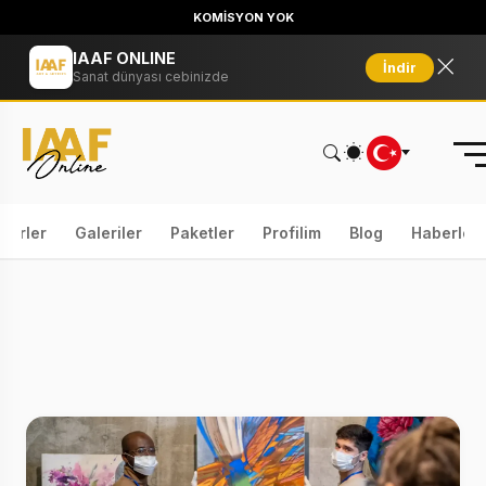
KOMİSYON YOK
IAAF ONLINE
İndir
Sanat dünyası cebinizde
serler
Galeriler
Paketler
Profilim
Blog
Haberler