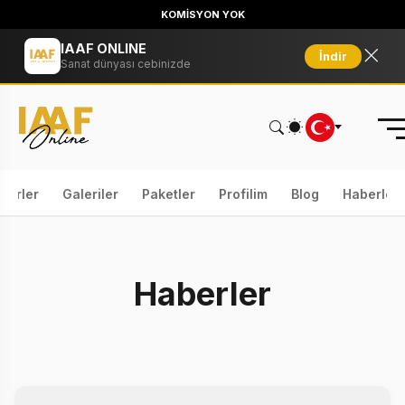
KOMİSYON YOK
IAAF ONLINE
İndir
Sanat dünyası cebinizde
serler
Galeriler
Paketler
Profilim
Blog
Haberler
Haberler