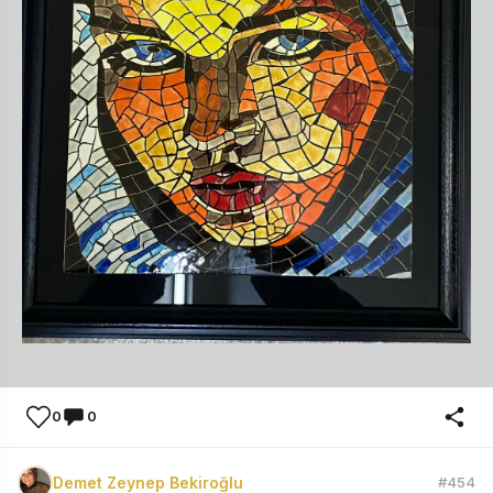
0
0
Demet Zeynep Bekiroğlu
#454