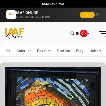
KOMİSYON YOK
IAAF ONLINE
İndir
Sanat dünyası cebinizde
serler
Galeriler
Paketler
Profilim
Blog
Haberler