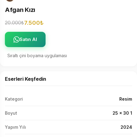
Afgan Kızı
7.500₺
20.000₺
Satın Al
Sıraltı çini boyama uygulaması
Eserleri Keşfedin
Kategori
Resim
Boyut
25 x 30 1
Yapım Yılı
2024