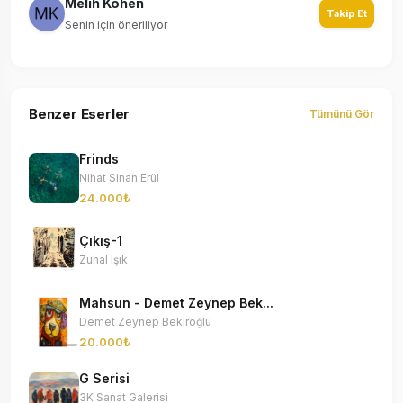
Melih Kohen
Takip Et
Senin için öneriliyor
Benzer Eserler
Tümünü Gör
Frinds
Nihat Sinan Erül
24.000₺
Çıkış-1
Zuhal Işık
Mahsun - Demet Zeynep Bek...
Demet Zeynep Bekiroğlu
20.000₺
G Serisi
3K Sanat Galerisi