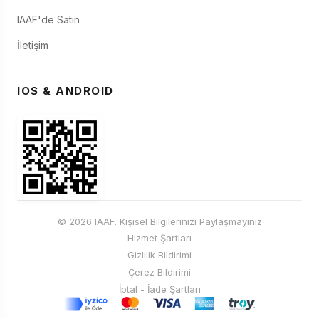
IAAF'de Satın
İletişim
IOS & ANDROID
© 2026 IAAF. Kişisel Bilgilerinizi Paylaşmayınız
Hizmet Şartları
Gizlilik Bildirimi
Çerez Bildirimi
İptal - İade Şartları