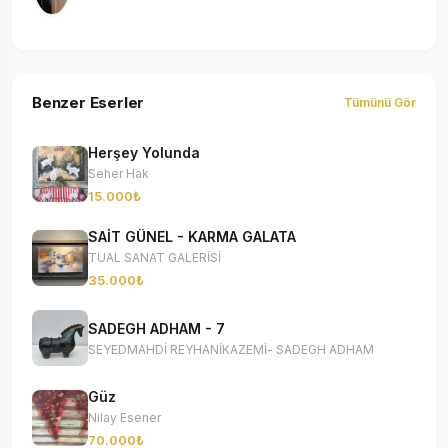
Benzer Eserler
Tümünü Gör
Herşey Yolunda
Seher Hak
15.000₺
SAİT GÜNEL - KARMA GALATA
TUAL SANAT GALERİSİ
35.000₺
SADEGH ADHAM - 7
SEYEDMAHDİ REYHANİKAZEMİ- SADEGH ADHAM
Güz
Nilay Esener
70.000₺