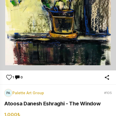
1
0
Palette Art Group
#105
Atoosa Danesh Eshraghi - The Window
1.000₺