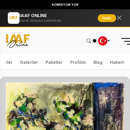
KOMİSYON YOK
IAAF ONLINE
İndir
Sanat dünyası cebinizde
serler
Galeriler
Paketler
Profilim
Blog
Haberler