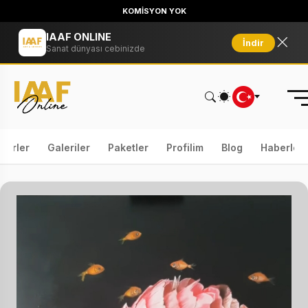
KOMİSYON YOK
IAAF ONLINE
İndir
Sanat dünyası cebinizde
serler
Galeriler
Paketler
Profilim
Blog
Haberler