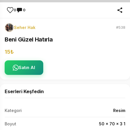
0
0
Seher Hak
#538
Beni Güzel Hatırla
15₺
Satın Al
Eserleri Keşfedin
Kategori
Resim
Boyut
50 x 70 x 3 1