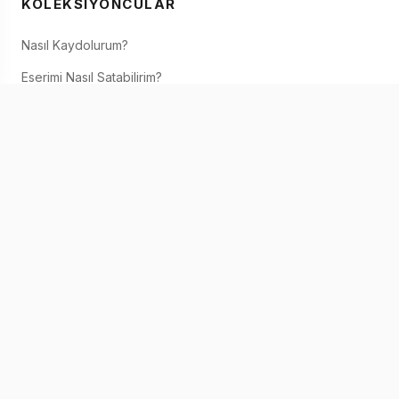
KOLEKSIYONCULAR
Nasıl Kaydolurum?
Eserimi Nasıl Satabilirim?
SANATÇILAR / GALERILER
Nasıl Üye Olunur?
Nasıl Satın Alırım?
IAAF SANATÇI
IAAF Hakkında
Eserimi Nasıl Satabilirim?
IAAF'de Satın