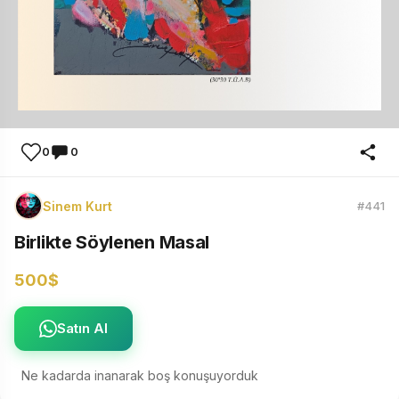
0
0
Sinem Kurt
#441
Birlikte Söylenen Masal
500$
Satın Al
Ne kadarda inanarak boş konuşuyorduk