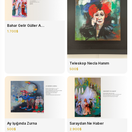
Bahar Gelir Güller A...
1.700$
Teleskop Necla Hanım
500$
Ay Işığında Zurna
Saraydan Ne Haber
500$
2.900$