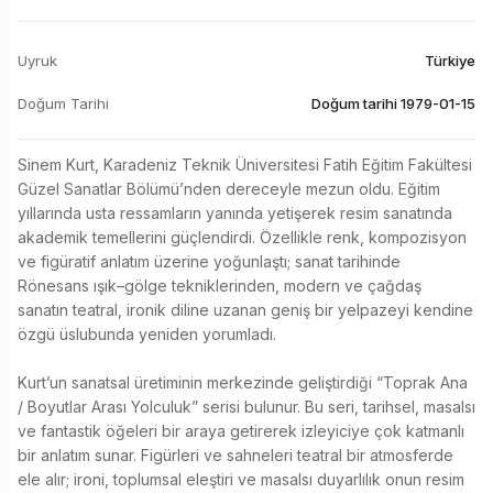
Uyruk
Türkiye
Doğum Tarihi
Doğum tarihi 1979-01-15
Sinem Kurt, Karadeniz Teknik Üniversitesi Fatih Eğitim Fakültesi 
Güzel Sanatlar Bölümü’nden dereceyle mezun oldu. Eğitim 
yıllarında usta ressamların yanında yetişerek resim sanatında 
akademik temellerini güçlendirdi. Özellikle renk, kompozisyon 
ve figüratif anlatım üzerine yoğunlaştı; sanat tarihinde 
Rönesans ışık–gölge tekniklerinden, modern ve çağdaş 
sanatın teatral, ironik diline uzanan geniş bir yelpazeyi kendine 
özgü üslubunda yeniden yorumladı.

Kurt’un sanatsal üretiminin merkezinde geliştirdiği “Toprak Ana 
/ Boyutlar Arası Yolculuk” serisi bulunur. Bu seri, tarihsel, masalsı 
ve fantastik öğeleri bir araya getirerek izleyiciye çok katmanlı 
bir anlatım sunar. Figürleri ve sahneleri teatral bir atmosferde 
ele alır; ironi, toplumsal eleştiri ve masalsı duyarlılık onun resim 