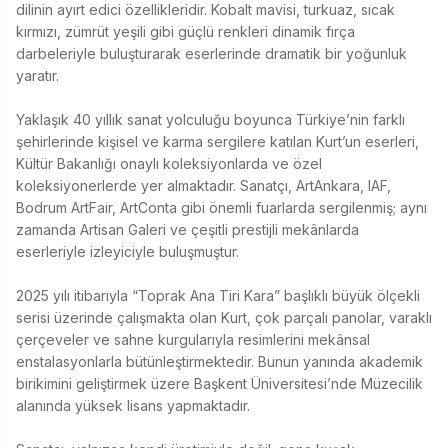
dilinin ayırt edici özellikleridir. Kobalt mavisi, turkuaz, sıcak 
kırmızı, zümrüt yeşili gibi güçlü renkleri dinamik fırça 
darbeleriyle buluşturarak eserlerinde dramatik bir yoğunluk 
yaratır.

Yaklaşık 40 yıllık sanat yolculuğu boyunca Türkiye’nin farklı 
şehirlerinde kişisel ve karma sergilere katılan Kurt’un eserleri, 
Kültür Bakanlığı onaylı koleksiyonlarda ve özel 
koleksiyonerlerde yer almaktadır. Sanatçı, ArtAnkara, IAF, 
Bodrum ArtFair, ArtConta gibi önemli fuarlarda sergilenmiş; aynı 
zamanda Artisan Galeri ve çeşitli prestijli mekânlarda 
eserleriyle izleyiciyle buluşmuştur.

2025 yılı itibarıyla “Toprak Ana Tiri Kara” başlıklı büyük ölçekli 
serisi üzerinde çalışmakta olan Kurt, çok parçalı panolar, varaklı 
çerçeveler ve sahne kurgularıyla resimlerini mekânsal 
enstalasyonlarla bütünleştirmektedir. Bunun yanında akademik 
birikimini geliştirmek üzere Başkent Üniversitesi’nde Müzecilik 
alanında yüksek lisans yapmaktadır.
