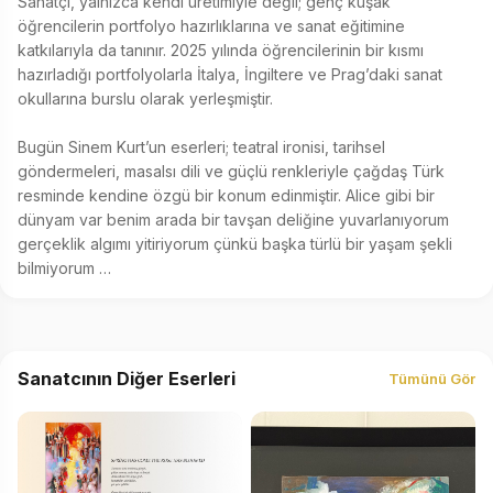
Sanatçı, yalnızca kendi üretimiyle değil; genç kuşak 
öğrencilerin portfolyo hazırlıklarına ve sanat eğitimine 
katkılarıyla da tanınır. 2025 yılında öğrencilerinin bir kısmı 
hazırladığı portfolyolarla İtalya, İngiltere ve Prag’daki sanat 
okullarına burslu olarak yerleşmiştir.

Bugün Sinem Kurt’un eserleri; teatral ironisi, tarihsel 
göndermeleri, masalsı dili ve güçlü renkleriyle çağdaş Türk 
resminde kendine özgü bir konum edinmiştir. Alice gibi bir 
dünyam var benim arada bir tavşan deliğine yuvarlanıyorum 
gerçeklik algımı yitiriyorum çünkü başka türlü bir yaşam şekli 
bilmiyorum …
Sanatcının Diğer Eserleri
Tümünü Gör