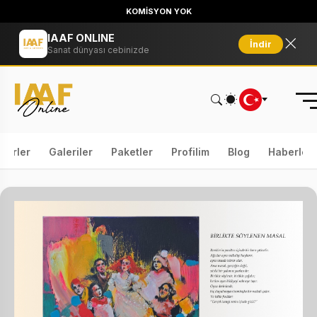
KOMİSYON YOK
IAAF ONLINE
İndir
Sanat dünyası cebinizde
serler
Galeriler
Paketler
Profilim
Blog
Haberler