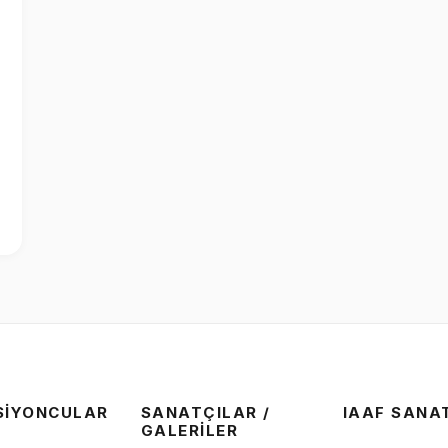
SIYONCULAR
SANATÇILAR /
IAAF SANA
GALERILER