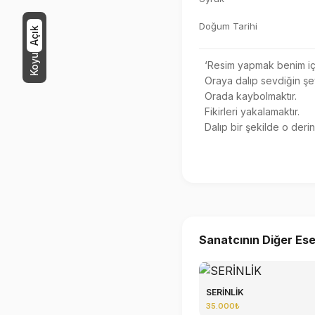
Doğum Tarihi
Açık
Koyu
  ‘Resim yapmak benim içi
  Oraya dalıp sevdiğin şeyl
  Orada kaybolmaktır. 

  Fikirleri yakalamaktır. 

  Dalıp bir şekilde o derinl
Sanatcının Diğer Ese
SERİNLİK
35.000₺