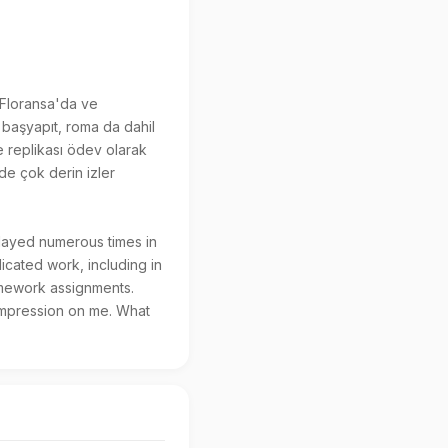
Floransa'da ve 
u başyapıt, roma da dahil 
 replikası ödev olarak 
e çok derin izler 
cated work, including in 
mework assignments. 
 impression on me. What 