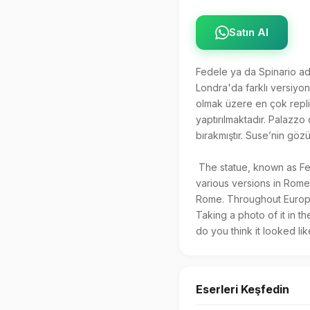
Satın Al
Fedele ya da Spinario ad
Londra'da farklı versiyonl
olmak üzere en çok replik
yaptırılmaktadır. Palazzo
bırakmıştır. Suse’nin göz
 The statue, known as Fedele or Spinario, "Boy with Thorn" or "Thorn Puller," has been displayed numerous times in 
various versions in Rome,
Rome. Throughout Europe,
Taking a photo of it in t
do you think it looked l
Eserleri Keşfedin