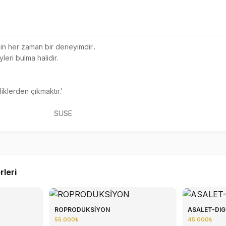
n her zaman bir deneyimdir.. 

eri bulma halidir. 

iklerden çıkmaktır.’   

                                                                    SUSE
rleri
ROPRODÜKSİYON
ASALET-DIG
55.000₺
45.000₺