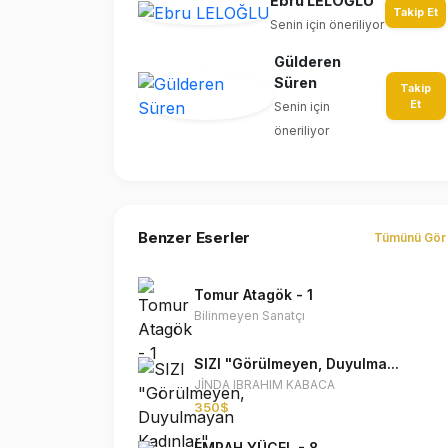
Ebru LELOĞLU
Takip Et
Senin için öneriliyor
Gülderen
Süren
Takip
Et
Senin için
öneriliyor
Benzer Eserler
Tümünü Gör
Tomur Atagök - 1
Bilinmeyen Sanatçı
SIZI "Görülmeyen, Duyulma...
JİNDA IBRAHIM KABACA
350$
EMRAH YÜCEL - 8