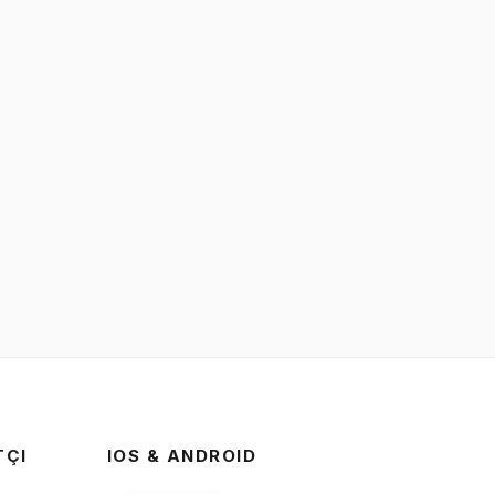
TÇI
IOS & ANDROID