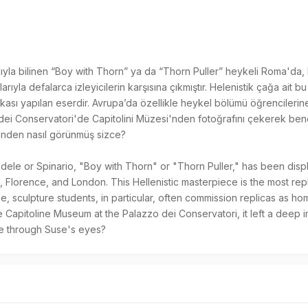
ıyla bilinen “Boy with Thorn” ya da “Thorn Puller” heykeli Roma'da, 
arıyla defalarca izleyicilerin karşısına çıkmıştır. Helenistik çağa ait b
ası yapılan eserdir. Avrupa’da özellikle heykel bölümü öğrencilerine
 dei Conservatori'de Capitolini Müzesi'nden fotoğrafını çekerek bend
ünden nasıl görünmüş sizce? 

 Florence, and London. This Hellenistic masterpiece is the most repli
 sculpture students, in particular, often commission replicas as ho
he Capitoline Museum at the Palazzo dei Conservatori, it left a deep
ike through Suse's eyes?