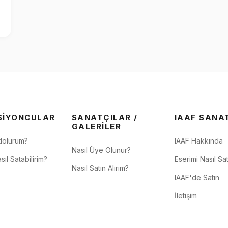
SIYONCULAR
SANATÇILAR /
IAAF SANA
GALERILER
dolurum?
IAAF Hakkında
Nasıl Üye Olunur?
sıl Satabilirim?
Eserimi Nasıl Sat
Nasıl Satın Alırım?
IAAF'de Satın
İletişim