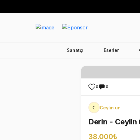
Sanatçı
Eserler
0
0
Ceylin ün
Derin - Ceylin
38.000₺