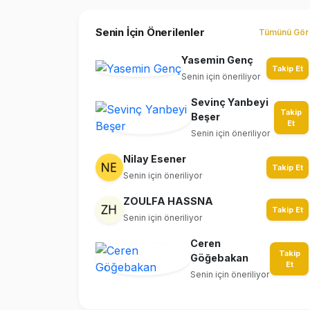
Senin İçin Önerilenler
Tümünü Gör
Yasemin Genç
Takip Et
Senin için öneriliyor
Sevinç Yanbeyi
Takip
Beşer
Et
Senin için öneriliyor
Nilay Esener
Takip Et
Senin için öneriliyor
ZOULFA HASSNA
Takip Et
Senin için öneriliyor
Ceren
Takip
Göğebakan
Et
Senin için öneriliyor