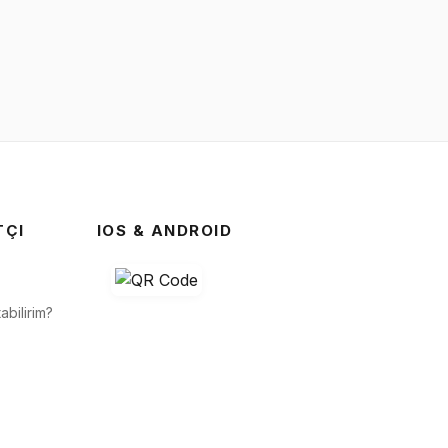
TÇI
IOS & ANDROID
abilirim?