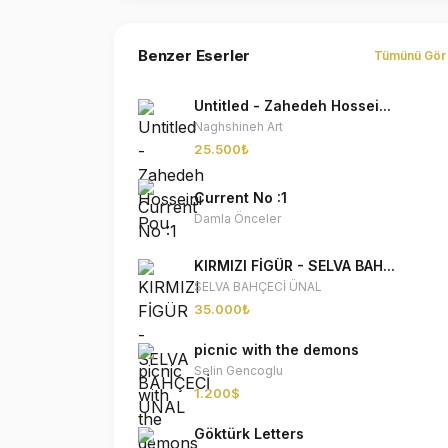
Benzer Eserler
Tümünü Gör
Untitled - Zahedeh Hossei...
Naghshineh Art
25.500₺
Current No :1
Damla Önceler
KIRMIZI FİGÜR - SELVA BAH...
SELVA BAHÇECİ ÜNAL
35.000₺
picnic with the demons
Selin Gencoglu
1.200$
Göktürk Letters