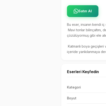
Satın Al
Bu eser, insanın kendi iç 
 Mavi tonlar bilinçaltını, derin düşünceleri ve bastırılmış duyguların akışını temsil ederken, figür zamanın içinde 
çözülüyormuş gibi ele alın
 Katmanlı boya geçişleri ve yumuşayan formlar, zihinde kalan anıların netliğini kaybedişini buna rağmen duyguların hala 
içeride yankılanmaya deva
Eserleri Keşfedin
Kategori
Boyut