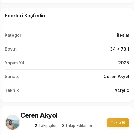
Eserleri Keşfedin
Kategori
Resim
Boyut
34 x 73 1
Yapım Yılı
2025
Sanatçı
Ceren Akyol
Teknik
Acrylic
Ceren Akyol
Takip Et
2
Takipçiler
·
0
Takip Edilenler