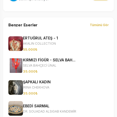
Benzer Eserler
Tümünü Gör
ERTUĞRUL ATEŞ - 1
AKALIN COLLECTION
55.000₺
KIRMIZI FİGÜR - SELVA BAH...
SELVA BAHÇECİ ÜNAL
35.000₺
ŞAPKALI KADIN
IRINA CHEKHOVA
35.000₺
EBEDİ SARMAL
DR. SOUADAD ALSIGAB KANDEMİR