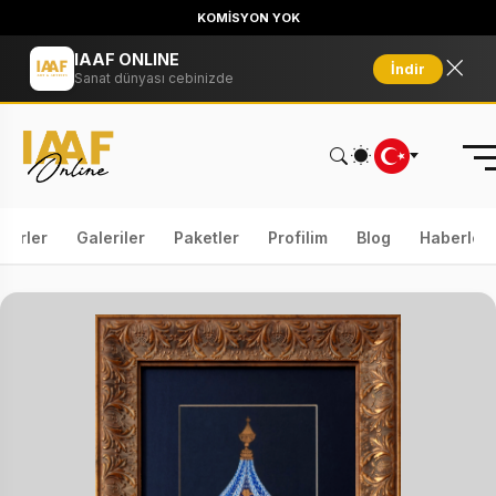
KOMİSYON YOK
IAAF ONLINE
İndir
Sanat dünyası cebinizde
serler
Galeriler
Paketler
Profilim
Blog
Haberler