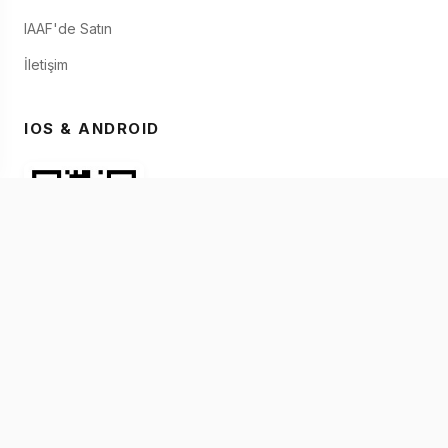
IAAF'de Satın
İletişim
IOS & ANDROID
© 2026 IAAF. Kişisel Bilgilerinizi Paylaşmayınız
Hizmet Şartları
Gizlilik Bildirimi
Çerez Bildirimi
İptal - İade Şartları