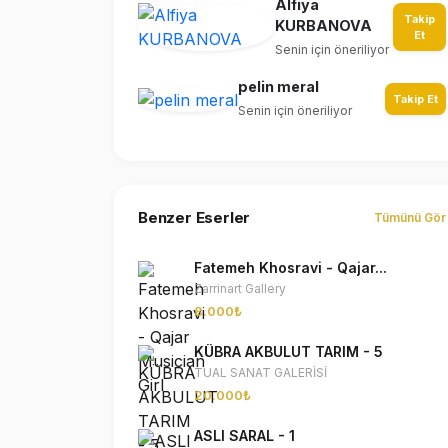
Alfiya
Takip
KURBANOVA
Et
Senin için öneriliyor
pelin meral
Takip Et
Senin için öneriliyor
Benzer Eserler
Tümünü Gör
Fatemeh Khosravi - Qajar...
Zarrinart Gallery
8.000₺
KÜBRA AKBULUT TARIM - 5
TUAL SANAT GALERİSİ
20.000₺
ASLI SARAL - 1