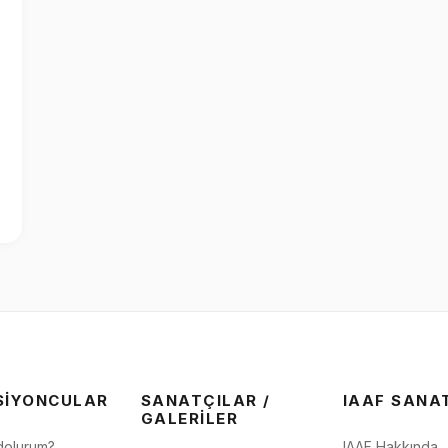
SIYONCULAR
SANATÇILAR /
IAAF SANA
GALERILER
dolurum?
IAAF Hakkında