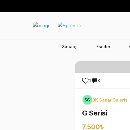
Sanatçı
Eserler
1
0
3K Sanat Galerisi
G Serisi
7.500₺