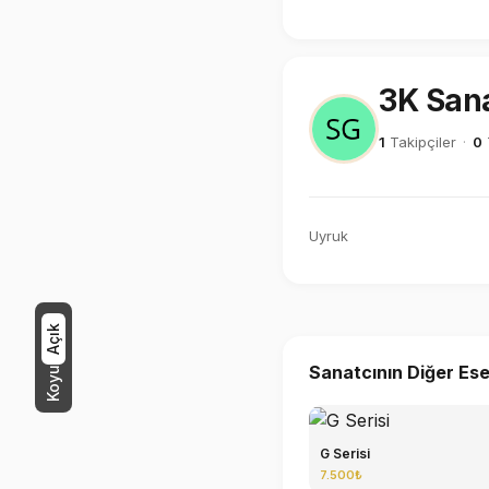
3K Sana
1
Takipçiler
·
0
Uyruk
Açık
Sanatcının Diğer Ese
Koyu
G Serisi
7.500₺