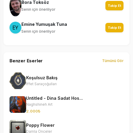
Bora Toksöz
Takip Et
Senin için öneriliyor
Emine Yumuşak Tuna
Takip Et
Senin için öneriliyor
Benzer Eserler
Tümünü Gör
Koşulsuz Bakış
İffet Saraçoğulları
Untitled - Dina Sadat Hos...
Naghshineh Art
2.000₺
Poppy Flower
Damla Önceler