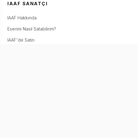
IAAF SANATÇI
IAAF Hakkında
Eserimi Nasıl Satabilirim?
IAAF'de Satın
İletişim
IOS & ANDROID
© 2026 IAAF. Kişisel Bilgilerinizi Paylaşmayınız
Hizmet Şartları