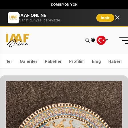
KOMİSYON YOK
IAAF ONLINE
İndir
Sanat dünyası cebinizde
serler
Galeriler
Paketler
Profilim
Blog
Haberler