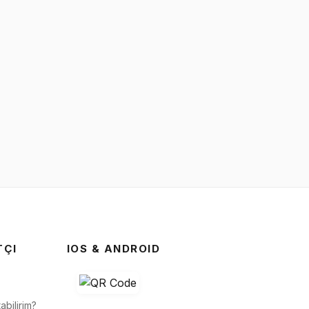
TÇI
IOS & ANDROID
abilirim?