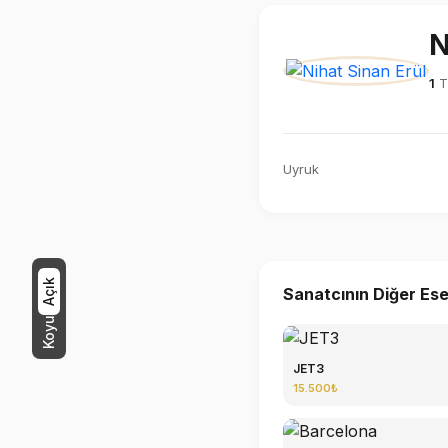
N
1
Ta
Uyruk
Açık
Sanatcının Diğer Ese
Koyu
JET3
15.500₺