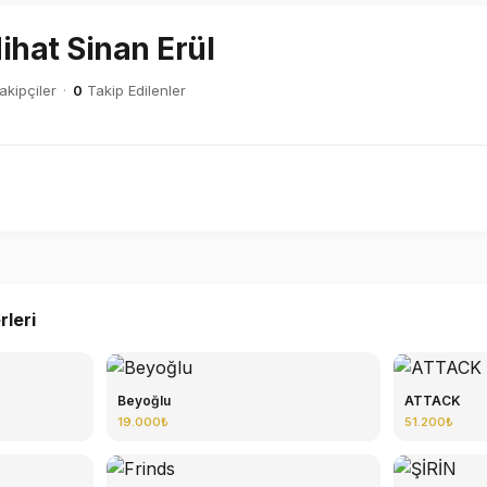
ihat Sinan Erül
kipçiler
·
0
Takip Edilenler
rleri
Beyoğlu
ATTACK
19.000₺
51.200₺