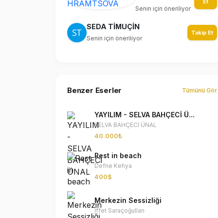
Et
Senin için öneriliyor
SEDA TİMUÇİN
Takip Et
Senin için öneriliyor
Benzer Eserler
Tümünü Gör
YAYILIM - SELVA BAHÇECİ Ü...
SELVA BAHÇECİ ÜNAL
40.000₺
Rest in beach
Defne Kehya
400$
Merkezin Sessizliği
İffet Saraçoğulları