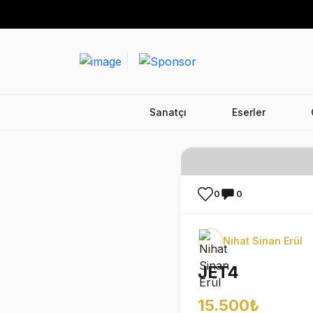
Sanatçı
Eserler
0
0
Nihat Sinan Erül
JET4
15.500₺