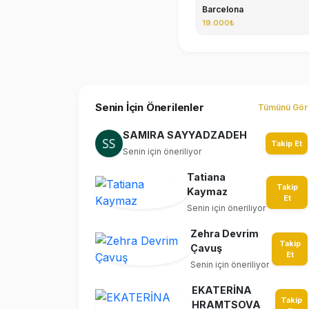
Barcelona
19.000₺
Senin İçin Önerilenler
Tümünü Gör
SAMIRA SAYYADZADEH
Takip Et
Senin için öneriliyor
Tatiana
Takip
Kaymaz
Et
Senin için öneriliyor
Zehra Devrim
Takip
Çavuş
Et
Senin için öneriliyor
EKATERİNA
Takip
HRAMTSOVA