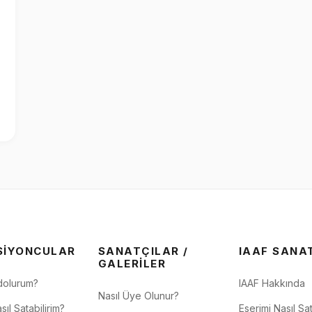
SIYONCULAR
SANATÇILAR /
IAAF SANA
GALERILER
dolurum?
IAAF Hakkında
Nasıl Üye Olunur?
sıl Satabilirim?
Eserimi Nasıl Sat