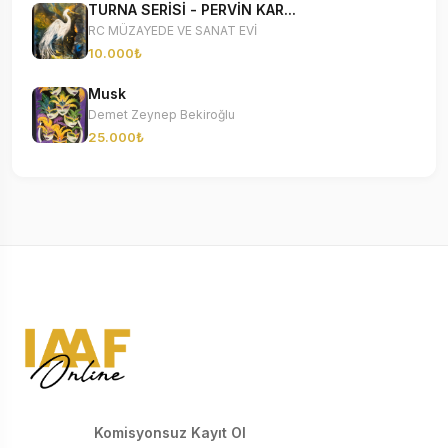
TURNA SERİSİ - PERVİN KAR...
RC MÜZAYEDE VE SANAT EVİ
10.000₺
Musk
Demet Zeynep Bekiroğlu
25.000₺
Komisyonsuz Kayıt Ol