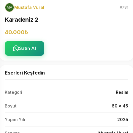
Mustafa Vural
#781
Karadeniz 2
40.000₺
Satın Al
Eserleri Keşfedin
Kategori
Resim
Boyut
60 x 45
Yapım Yılı
2025