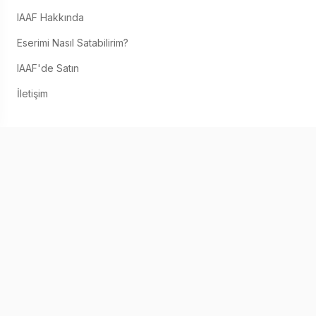
IAAF Hakkında
Eserimi Nasıl Satabilirim?
IAAF'de Satın
İletişim
IOS & ANDROID
© 2026 IAAF. Kişisel Bilgilerinizi Paylaşmayınız
Hizmet Şartları
Gizlilik Bildirimi