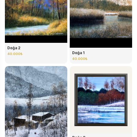
Doğa 2
Doğa 1
40.000₺
40.000₺