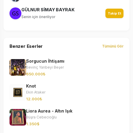
GÜLNUR SİMAY BAYRAK
Takip Et
Senin için öneriliyor
Benzer Eserler
Tümünü Gör
Sorgucun İhtişamı
Sevinç Yanbeyi Beşer
650.000₺
Knot
Ekin Ataker
12.000₺
Liora Aurea - Altın Işık
Büşra Cebecioğlu
1.350$