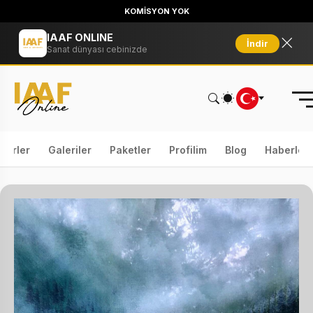
KOMİSYON YOK
IAAF ONLINE
İndir
Sanat dünyası cebinizde
serler
Galeriler
Paketler
Profilim
Blog
Haberler