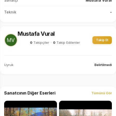
Sanatçı
Mustafa Vural
Teknik
-
Mustafa Vural
Takip Et
0
Takipçiler
·
0
Takip Edilenler
Uyruk
Belirtilmedi
Sanatcının Diğer Eserleri
Tümünü Gör