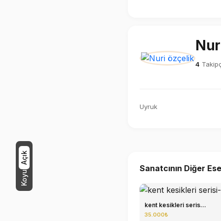
Nur
4
Takipç
Uyruk
Açık
Sanatcının Diğer Ese
Koyu
kent kesikleri seris...
35.000₺