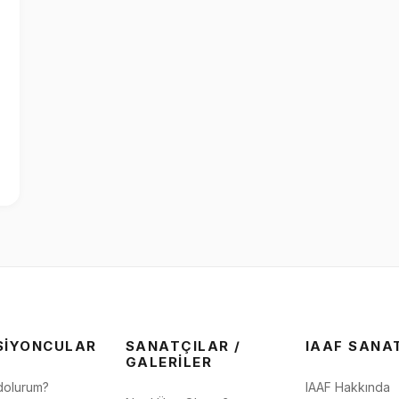
SIYONCULAR
SANATÇILAR /
IAAF SANA
GALERILER
dolurum?
IAAF Hakkında