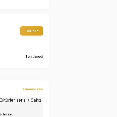
Takip Et
Belirtilmedi
Tümünü Gör
rler se...