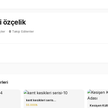
i özçelik
iler
·
0
Takip Edilenler
rleri
kent kesikleri seris...
55.000₺
Kesişen Kültü