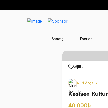
Sanatçı
Eserler
0
0
Nuri özçelik
Kesişen Kültürl
40.000₺