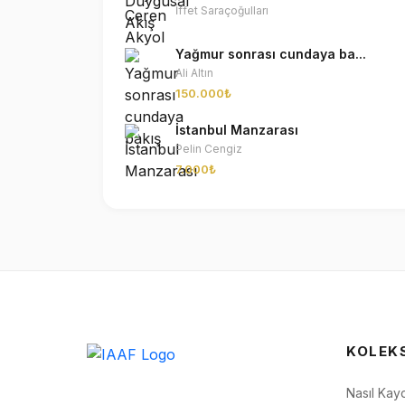
İffet Saraçoğulları
Yağmur sonrası cundaya ba...
Ali Altın
150.000₺
İstanbul Manzarası
Pelin Cengiz
7.000₺
KOLEK
Nasıl Kay