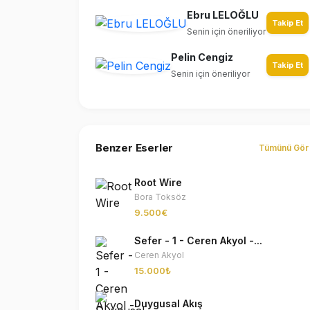
Ebru LELOĞLU
Takip Et
Senin için öneriliyor
Pelin Cengiz
Takip Et
Senin için öneriliyor
Benzer Eserler
Tümünü Gör
Root Wire
Bora Toksöz
9.500€
Sefer - 1 - Ceren Akyol -...
Ceren Akyol
15.000₺
Duygusal Akış