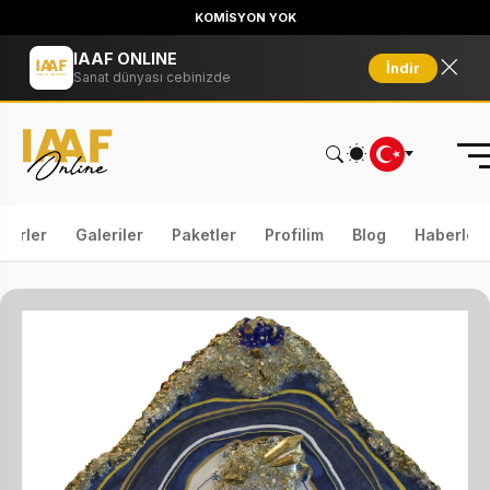
KOMİSYON YOK
IAAF ONLINE
İndir
Sanat dünyası cebinizde
serler
Galeriler
Paketler
Profilim
Blog
Haberler