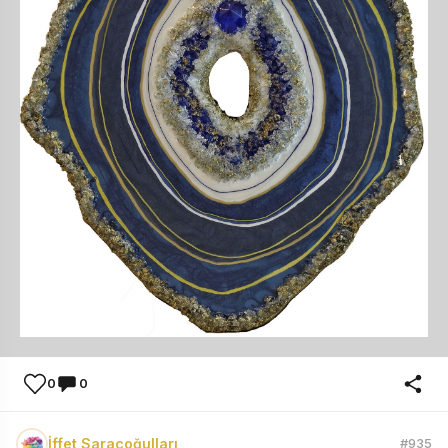
0
0
İffet Saraçoğulları
#935