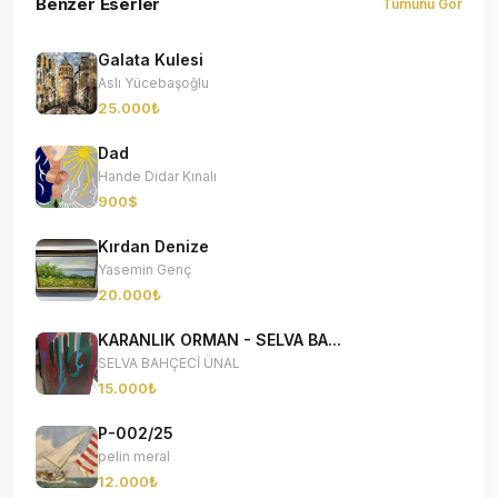
Benzer Eserler
Tümünü Gör
Galata Kulesi
Aslı Yücebaşoğlu
25.000₺
Dad
Hande Didar Kınalı
900$
Kırdan Denize
Yasemin Genç
20.000₺
KARANLIK ORMAN - SELVA BA...
SELVA BAHÇECİ ÜNAL
15.000₺
P-002/25
pelin meral
12.000₺