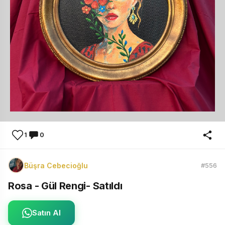
1
0
Büşra Cebecioğlu
#556
Rosa - Gül Rengi- Satıldı
Satın Al