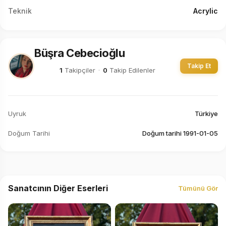
Teknik
Acrylic
Büşra Cebecioğlu
Takip Et
1
Takipçiler
·
0
Takip Edilenler
Uyruk
Türkiye
Doğum Tarihi
Doğum tarihi 1991-01-05
Sanatcının Diğer Eserleri
Tümünü Gör