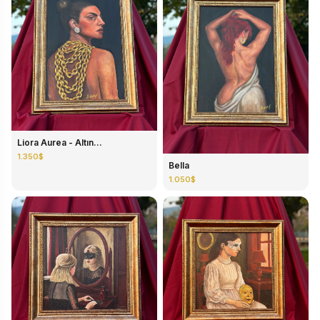
Liora Aurea - Altın...
1.350$
Bella
1.050$