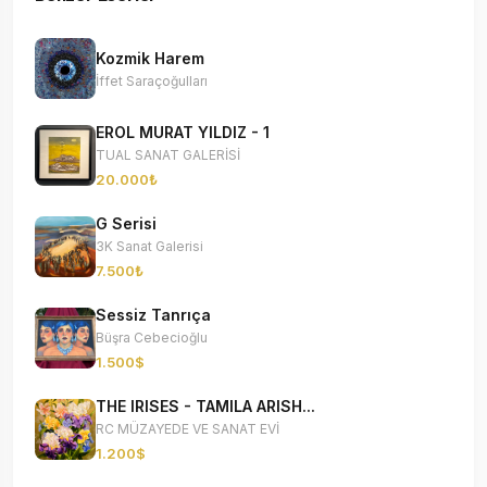
Kozmik Harem
İffet Saraçoğulları
EROL MURAT YILDIZ - 1
TUAL SANAT GALERİSİ
20.000₺
G Serisi
3K Sanat Galerisi
7.500₺
Sessiz Tanrıça
Büşra Cebecioğlu
1.500$
THE IRISES - TAMILA ARISH...
RC MÜZAYEDE VE SANAT EVİ
1.200$