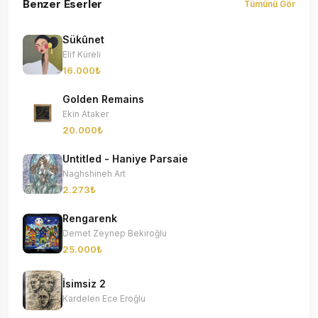
Benzer Eserler
Tümünü Gör
Sükûnet
Elif Küreli
16.000₺
Golden Remains
Ekin Ataker
20.000₺
Untitled - Haniye Parsaie
Naghshineh Art
2.273₺
Rengarenk
Demet Zeynep Bekiroğlu
25.000₺
İsimsiz 2
Kardelen Ece Eroğlu