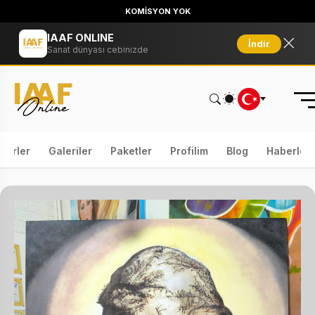
KOMİSYON YOK
IAAF ONLINE
İndir
Sanat dünyası cebinizde
serler
Galeriler
Paketler
Profilim
Blog
Haberler