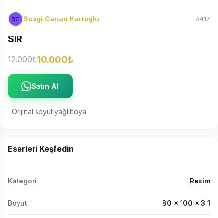
Sevgi Canan Kurtoğlu
#417
SIR
10.000₺
12.000₺
Satın Al
Orijinal soyut yağlıboya
Eserleri Keşfedin
Kategori
Resim
Boyut
80 x 100 x 3 1