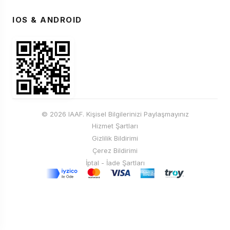
IOS & ANDROID
© 2026 IAAF. Kişisel Bilgilerinizi Paylaşmayınız
Hizmet Şartları
Gizlilik Bildirimi
Çerez Bildirimi
İptal - İade Şartları