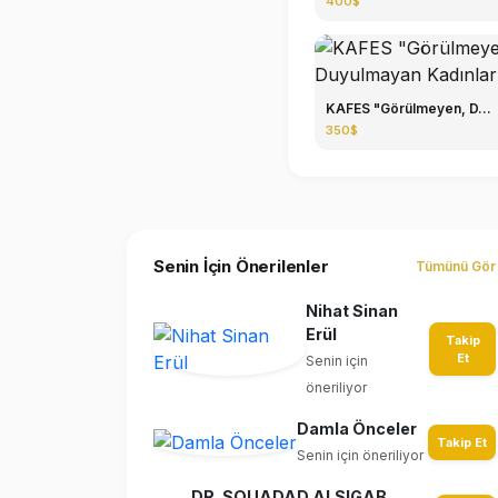
400$
KAFES "Görülmeyen, D...
350$
Senin İçin Önerilenler
Tümünü Gör
Nihat Sinan
Erül
Takip
Et
Senin için
öneriliyor
Damla Önceler
Takip Et
Senin için öneriliyor
DR. SOUADAD ALSIGAB