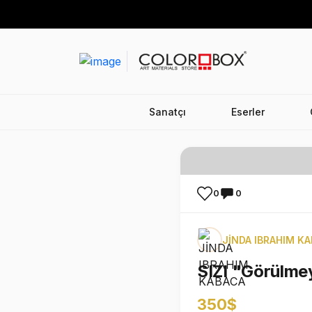
Sanatçı
Eserler
0
0
JİNDA IBRAHIM K
SIZI "Görülme
350$