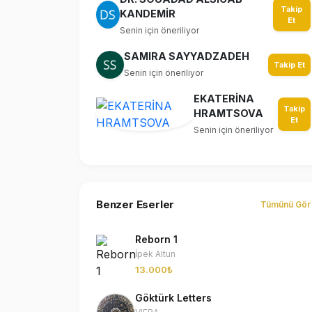
Takip
KANDEMİR
Et
Senin için öneriliyor
SAMIRA SAYYADZADEH
Takip Et
Senin için öneriliyor
EKATERİNA
Takip
HRAMTSOVA
Et
Senin için öneriliyor
Benzer Eserler
Tümünü Gör
Reborn 1
İpek Altun
13.000₺
Göktürk Letters