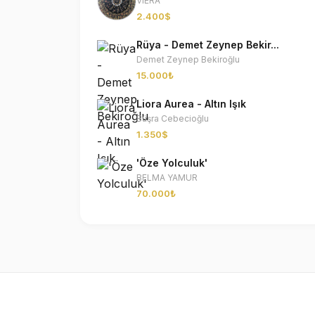
VIERA
2.400$
Rüya - Demet Zeynep Bekir...
Demet Zeynep Bekiroğlu
15.000₺
Liora Aurea - Altın Işık
Büşra Cebecioğlu
1.350$
'Öze Yolculuk'
BELMA YAMUR
70.000₺