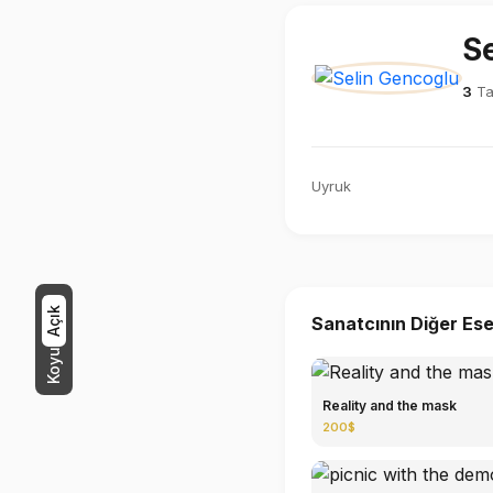
S
3
Ta
Uyruk
Açık
Sanatcının Diğer Ese
Koyu
Reality and the mask
200$