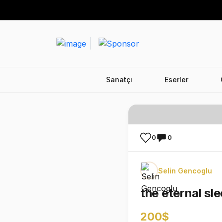
Sanatçı
Eserler
0
0
Selin Gencoglu
the eternal sl
200$