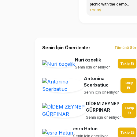
picnic with the demo...
1.200$
Senin İçin Önerilenler
Tümünü Gör
Nuri özçelik
Takip Et
Senin için öneriliyor
Antonina
Takip
Scerbatiuc
Et
Senin için öneriliyor
DİDEM ZEYNEP
Takip
GÜRPINAR
Et
Senin için öneriliyor
esra Hatun
Takip Et
Senin için öneriliyor