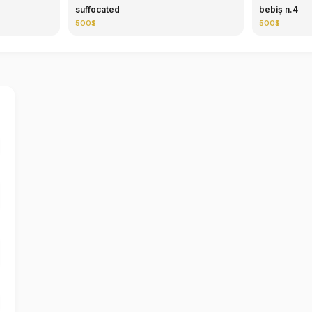
suffocated
bebiş n.4
500$
500$