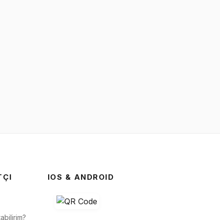
TÇI
IOS & ANDROID
abilirim?