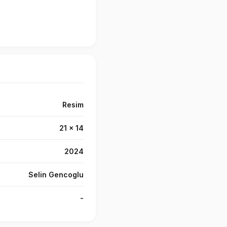
Resim
21 x 14
2024
Selin Gencoglu
-