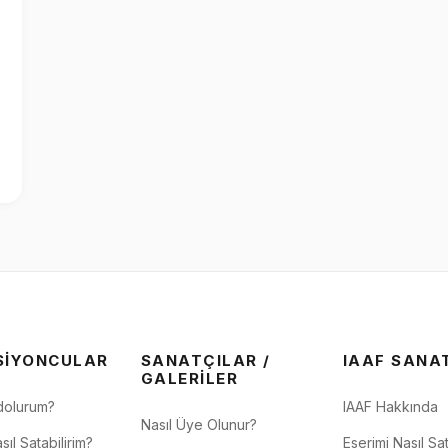
SIYONCULAR
SANATÇILAR /
IAAF SANA
GALERILER
dolurum?
IAAF Hakkında
Nasıl Üye Olunur?
sıl Satabilirim?
Eserimi Nasıl Sat