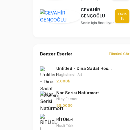
CEVAHİR
Takip
GENÇOĞLU
Et
Senin için öneriliyor
Benzer Eserler
Tümünü Gör
Untitled - Dina Sadat Hos...
Naghshineh Art
2.000₺
Nar Serisi Natürmort
Nilay Esener
50.000₺
RİTÜEL-I
Nesli Türk