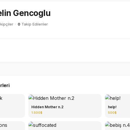
elin Gencoglu
kipçiler
·
0
Takip Edilenler
rleri
Hidden Mother n.2
help!
1.500$
500$