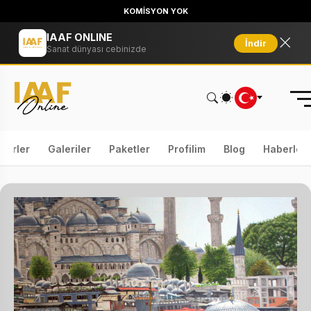
KOMİSYON YOK
IAAF ONLINE
İndir
Sanat dünyası cebinizde
serler
Galeriler
Paketler
Profilim
Blog
Haberler