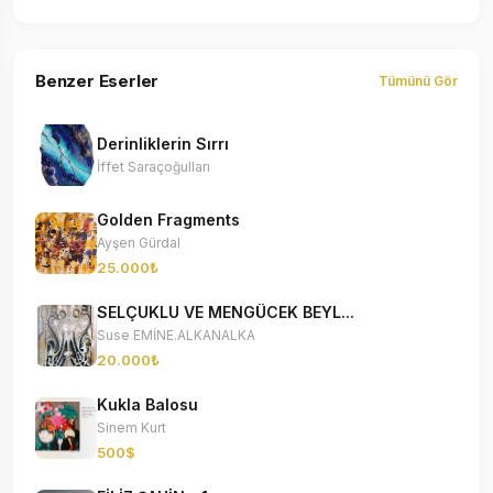
Benzer Eserler
Tümünü Gör
Derinliklerin Sırrı
İffet Saraçoğulları
Golden Fragments
Ayşen Gürdal
25.000₺
SELÇUKLU VE MENGÜCEK BEYL...
Suse EMİNE.ALKANALKA
20.000₺
Kukla Balosu
Sinem Kurt
500$