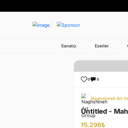
Sanatçı
Eserler
0
0
Naghshineh Art G
Untitled - Ma
15.296₺