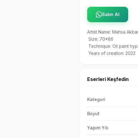
Satın Al
Artist Name: Mahsa Akbar
 Size: 70*86 

 Technique: Oil paint hyperrealism 

 Years of creation: 2022
Eserleri Keşfedin
Kategori
Boyut
Yapım Yılı