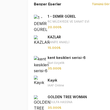
Benzer Eserler
Tümünü Gör
1 - DEMİR GÜREL
RC MÜZAYEDE VE SANAT EVİ
20.000₺
KAZLAR
HANİFE ANAELİ
15.000₺
kent kesikleri serisi-6
Nuri özçelik
35.000₺
Kayık
IAAF Online
GOLDEN TREE WOMAN
ZOULFA HASSNA
35.000₺