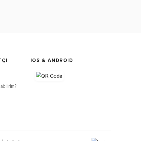
TÇI
IOS & ANDROID
abilirim?