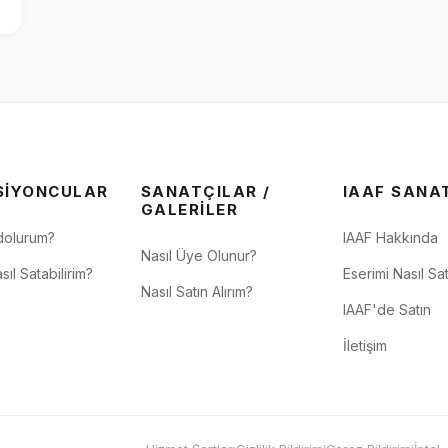
SIYONCULAR
SANATÇILAR /
IAAF SANA
GALERILER
dolurum?
IAAF Hakkında
Nasıl Üye Olunur?
sıl Satabilirim?
Eserimi Nasıl Sat
Nasıl Satın Alırım?
IAAF'de Satın
İletişim