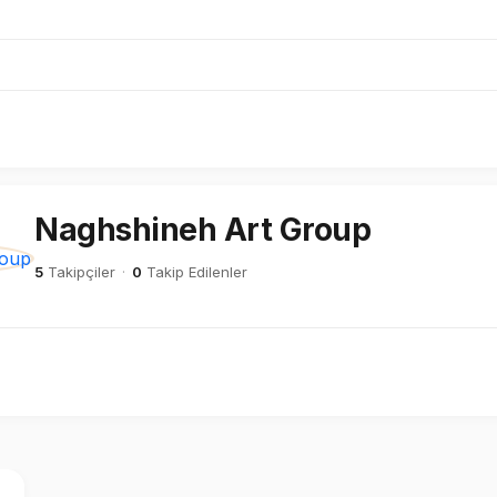
Naghshineh Art Group
5
Takipçiler
·
0
Takip Edilenler