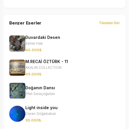
Benzer Eserler
Tümünü Gör
Duvardaki Desen
Seher Hak
40.000₺
M.RECAİ ÖZTÜRK - 11
AKALIN COLLECTION
45.000₺
Doğanın Dansı
İffet Saraçoğulları
Light inside you
Ceren Göğebakan
55.000₺