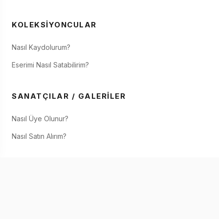
KOLEKSIYONCULAR
Nasıl Kaydolurum?
Eserimi Nasıl Satabilirim?
SANATÇILAR / GALERILER
Nasıl Üye Olunur?
Nasıl Satın Alırım?
IAAF SANATÇI
IAAF Hakkında
Eserimi Nasıl Satabilirim?