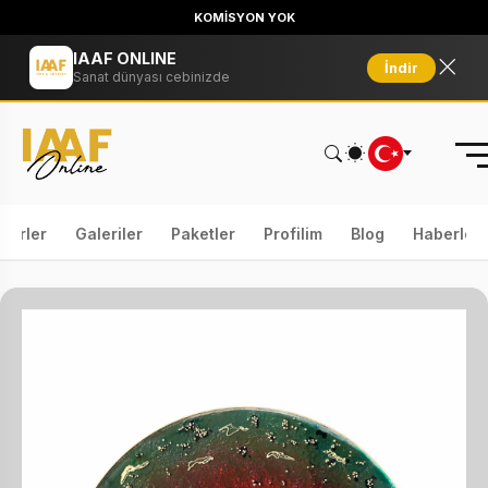
KOMİSYON YOK
IAAF ONLINE
İndir
Sanat dünyası cebinizde
serler
Galeriler
Paketler
Profilim
Blog
Haberler