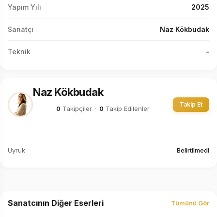
Yapım Yılı
2025
Sanatçı
Naz Kökbudak
Teknik
-
Naz Kökbudak
Takip Et
0
Takipçiler
·
0
Takip Edilenler
Uyruk
Belirtilmedi
Sanatcının Diğer Eserleri
Tümünü Gör