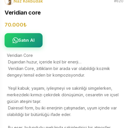
Naz Kökbudak
#620
Veridian core
70.000₺
Satın Al
Veridian Core 

 Dışarıdan huzur, içeride kızıl bir enerji… 

 Veridian Core, zıtlıkların bir arada var olabildiği kozmik 
dengeyi temsil eden bir kompozisyondur. 

 Yeşil kabuk; yaşamı, iyileşmeyi ve sakinliği simgelerken, 
merkezdeki kırmızı çekirdek dönüşümün, cesaretin ve içsel 
gücün ateşini taşır. 

 Dairesel form, bu iki enerjinin çatışmadan, uyum içinde var 
olabildiği bir bütünlüğü ifade eder. 

 Bu eser, bulunduğu mekânda sakinleştirici bir atmosfer 