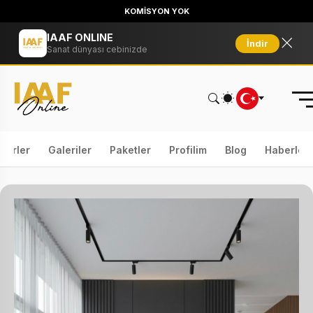
KOMİSYON YOK
IAAF ONLINE
İndir
Sanat dünyası cebinizde
serler
Galeriler
Paketler
Profilim
Blog
Haberler