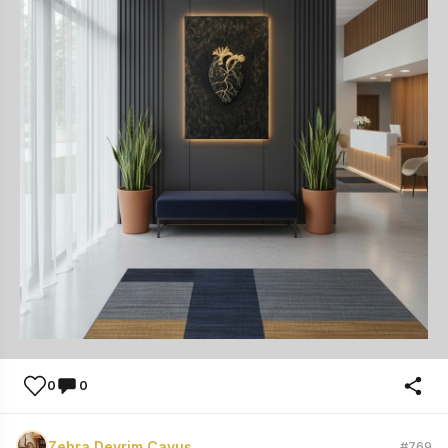
0
0
Zehra Devrim Çavuş
#769