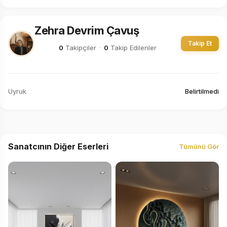
Zehra Devrim Çavuş
Takip Et
0
Takipçiler
·
0
Takip Edilenler
Uyruk
Belirtilmedi
Sanatcının Diğer Eserleri
Tümünü Gör