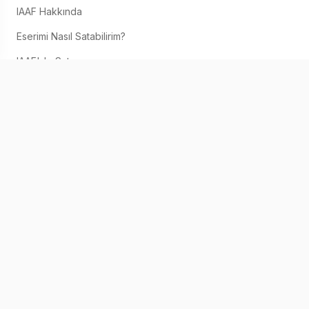
IAAF Hakkında
Eserimi Nasıl Satabilirim?
IAAF'de Satın
İletişim
IOS & ANDROID
© 2026 IAAF. Kişisel Bilgilerinizi Paylaşmayınız
Hizmet Şartları
Gizlilik Bildirimi
Çerez Bildirimi