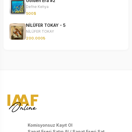
Golden Era #2
Defne Kehya
500$
NİLÜFER TOKAY - 5
NİLÜFER TOKAY
200.000₺
Komisyonsuz Kayıt Ol
Sanat Eseri Satın Al / Sanat Eseri Sat