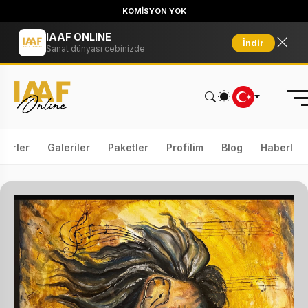
KOMİSYON YOK
IAAF ONLINE
İndir
Sanat dünyası cebinizde
serler
Galeriler
Paketler
Profilim
Blog
Haberler