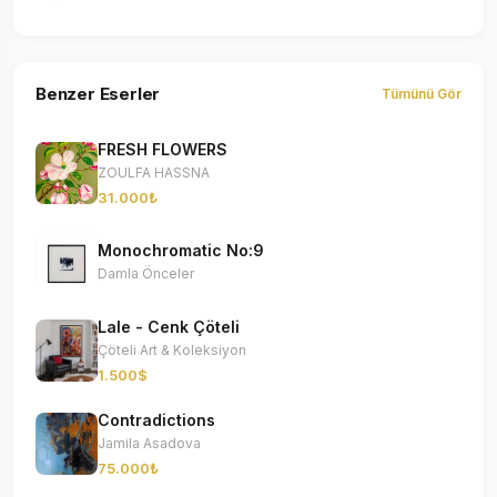
Benzer Eserler
Tümünü Gör
FRESH FLOWERS
ZOULFA HASSNA
31.000₺
Monochromatic No:9
Damla Önceler
Lale - Cenk Çöteli
Çöteli Art & Koleksiyon
1.500$
Contradictions
Jamila Asadova
75.000₺