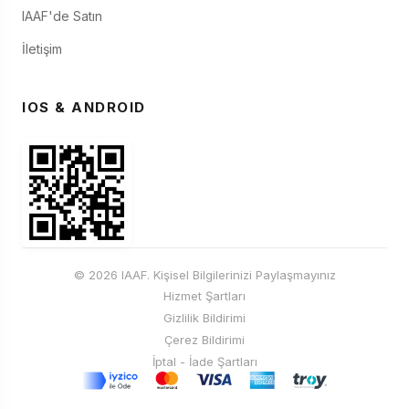
IAAF'de Satın
İletişim
IOS & ANDROID
© 2026 IAAF. Kişisel Bilgilerinizi Paylaşmayınız
Hizmet Şartları
Gizlilik Bildirimi
Çerez Bildirimi
İptal - İade Şartları