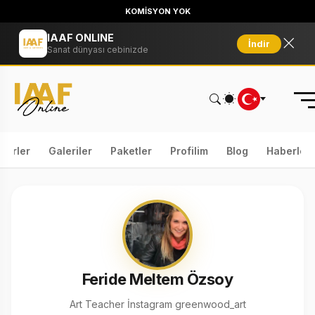
KOMİSYON YOK
IAAF ONLINE
İndir
Sanat dünyası cebinizde
serler
Galeriler
Paketler
Profilim
Blog
Haberler
Feride Meltem Özsoy
Art Teacher İnstagram greenwood_art