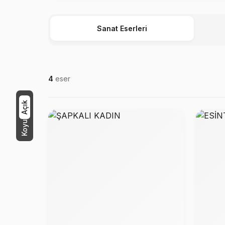
Sanat Eserleri
4
eser
Açık
Koyu