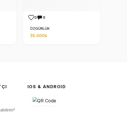
0
0
ÖZGÜRLÜK
35.000₺
TÇI
IOS & ANDROID
abilirim?