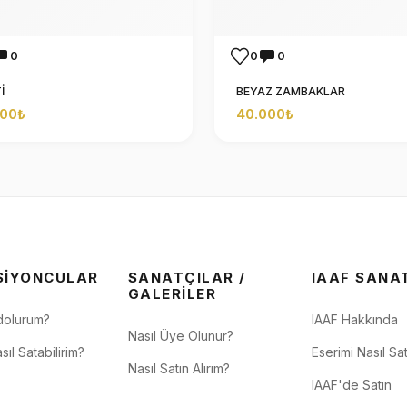
0
0
0
İ
BEYAZ ZAMBAKLAR
000₺
40.000₺
SIYONCULAR
SANATÇILAR /
IAAF SANA
GALERILER
dolurum?
IAAF Hakkında
Nasıl Üye Olunur?
sıl Satabilirim?
Eserimi Nasıl Sat
Nasıl Satın Alırım?
IAAF'de Satın