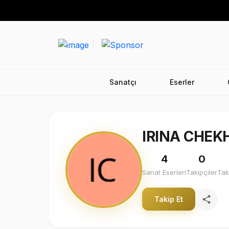
Sanatçı
Eserler
IRINA CHEK
4
0
Sanat Eserleri
Takipçiler
Tak
Takip Et