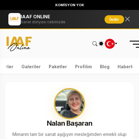
KOMİSYON YOK
IAAF ONLINE
İndir
Sanat dünyası cebinizde
serler
Galeriler
Paketler
Profilim
Blog
Haberler
Nalan Başaran
Mimarım tam bir sanat aşığıyım mesleğimden emekli olup