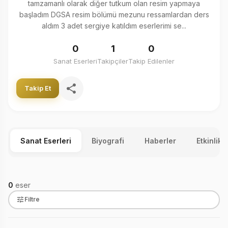
tamzamanlı olarak diğer tutkum olan resim yapmaya
başladım DGSA resim bölümü mezunu ressamlardan ders
aldım 3 adet sergiye katıldım eserlerimi se...
0
1
0
Sanat Eserleri
Takipçiler
Takip Edilenler
Takip Et
Sanat Eserleri
Biyografi
Haberler
Etkinlikl
0
eser
Filtre