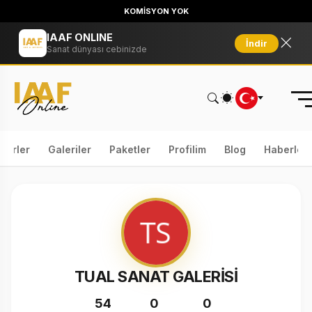
KOMİSYON YOK
IAAF ONLINE
İndir
Sanat dünyası cebinizde
serler
Galeriler
Paketler
Profilim
Blog
Haberler
TUAL SANAT GALERİSİ
54
0
0