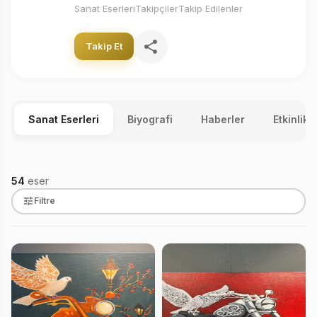
Sanat Eserleri
Takipçiler
Takip Edilenler
Takip Et
Sanat Eserleri
Biyografi
Haberler
Etkinlikl
54
eser
Filtre