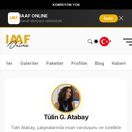
KOMİSYON YOK
IAAF ONLINE
İndir
Sanat dünyası cebinizde
serler
Galeriler
Paketler
Profilim
Blog
Haberler
Tülin G. Atabay
Tülin Atabay, çalışmalarında insan varoluşunu ve özellikle