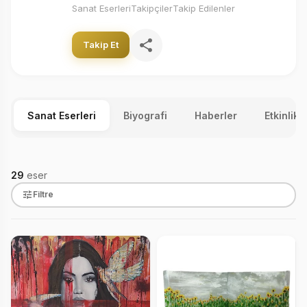
Sanat Eserleri
Takipçiler
Takip Edilenler
Takip Et
Sanat Eserleri
Biyografi
Haberler
Etkinlikl
29
eser
Filtre