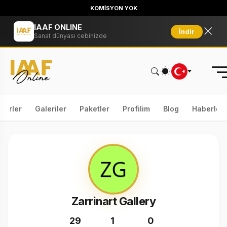
KOMİSYON YOK
IAAF ONLINE
İndir
Sanat dünyası cebinizde
serler
Galeriler
Paketler
Profilim
Blog
Haberler
Zarrinart Gallery
29
1
0