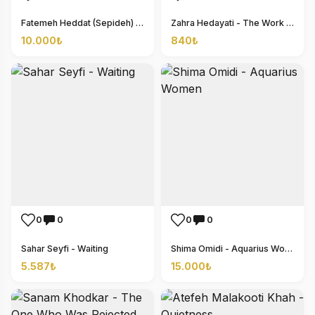
Fatemeh Heddat (Sepideh) - Passing of Life
Zahra Hedayati - The Work I Think of You
10.000₺
840₺
0
0
0
0
Sahar Seyfi - Waiting
Shima Omidi - Aquarius Women
5.587₺
15.000₺