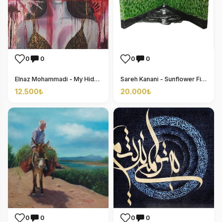
0
0
0
0
Elnaz Mohammadi - My Hidden Side
Sareh Kanani - Sunflower Field
12.500₺
20.000₺
0
0
0
0