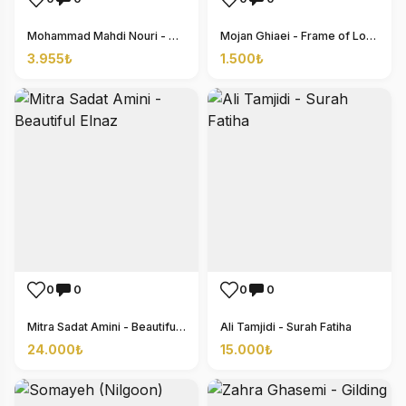
Mohammad Mahdi Nouri - The Glory of Love
Mojan Ghiaei - Frame of Loneliness
3.955₺
1.500₺
0
0
0
0
Mitra Sadat Amini - Beautiful Elnaz
Ali Tamjidi - Surah Fatiha
24.000₺
15.000₺