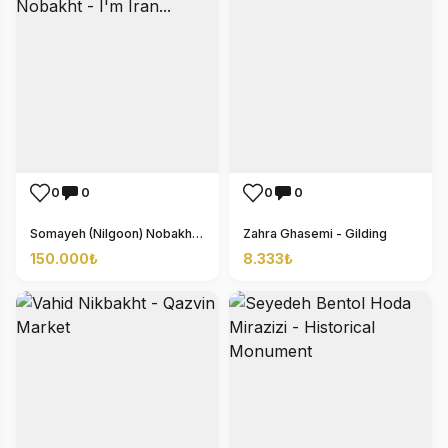
0
0
0
0
Somayeh (Nilgoon) Nobakht - I'm Iran...
Zahra Ghasemi - Gilding
150.000₺
8.333₺