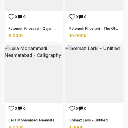
0
0
0
0
Fatemeh Khosravi - Qajar Musician Girl
Fatemeh Khosravi - The Old Man in Satin Cloth
8.000₺
10.000₺
0
0
0
0
Leila Mohammadi Neamatabad - Calligraphy
Solmaz Larki - Untitled
8.000₺
1.000₺