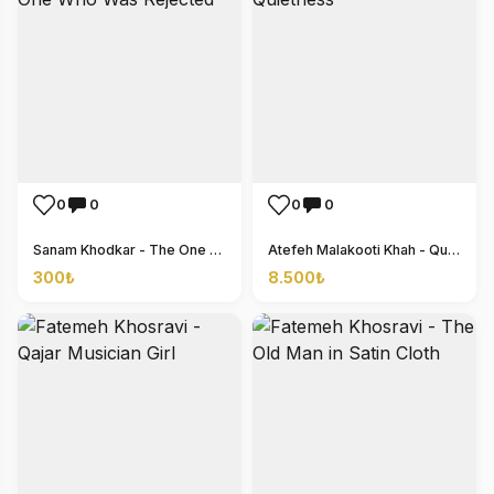
0
0
0
0
Sanam Khodkar - The One Who Was Rejected
Atefeh Malakooti Khah - Quietness
300₺
8.500₺