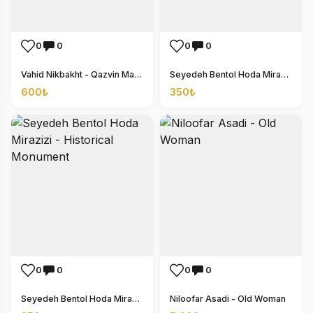
0
0
0
0
Vahid Nikbakht - Qazvin Market
Seyedeh Bentol Hoda Mirazizi - Historical Monument
600₺
350₺
0
0
0
0
Seyedeh Bentol Hoda Mirazizi - Historical Monument
Niloofar Asadi - Old Woman