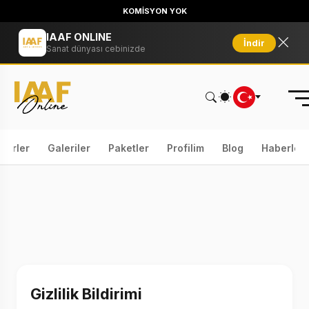
KOMİSYON YOK
IAAF ONLINE
İndir
Sanat dünyası cebinizde
serler
Galeriler
Paketler
Profilim
Blog
Haberler
Gizlilik Bildirimi