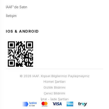
IAAF'de Satın
İletişim
IOS & ANDROID
© 2026 IAAF. Kişisel Bilgilerinizi Paylaşmayınız
Hizmet Şartları
Gizlilik Bildirimi
Çerez Bildirimi
İptal - İade Şartları