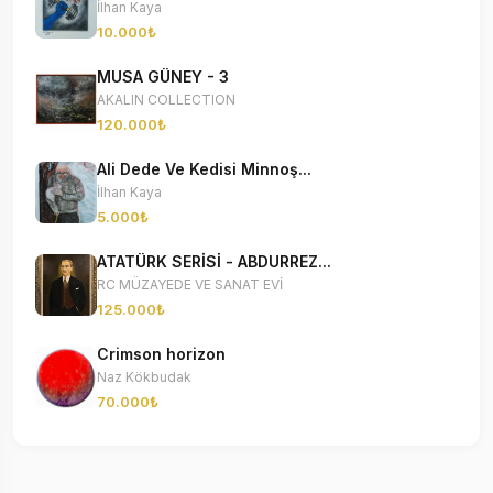
İlhan Kaya
10.000₺
MUSA GÜNEY - 3
AKALIN COLLECTION
120.000₺
Ali Dede Ve Kedisi Minnoş...
İlhan Kaya
5.000₺
ATATÜRK SERİSİ - ABDURREZ...
RC MÜZAYEDE VE SANAT EVİ
125.000₺
Crimson horizon
Naz Kökbudak
70.000₺