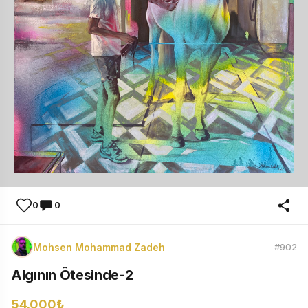
0
0
Mohsen Mohammad Zadeh
#902
Algının Ötesinde-2
54.000₺