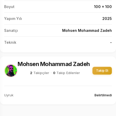
Boyut
100 x 100
Yapım Yılı
2025
Sanatçı
Mohsen Mohammad Zadeh
Teknik
-
Mohsen Mohammad Zadeh
Takip Et
2
Takipçiler
·
0
Takip Edilenler
Uyruk
Belirtilmedi