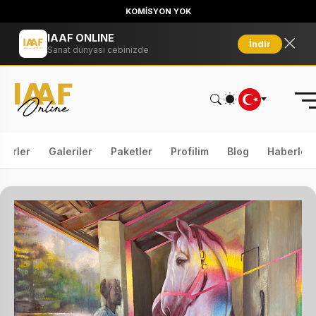
KOMİSYON YOK
IAAF ONLINE
İndir
Sanat dünyası cebinizde
serler
Galeriler
Paketler
Profilim
Blog
Haberler