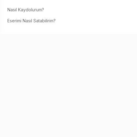
Nasıl Kaydolurum?
Eserimi Nasıl Satabilirim?
SANATÇILAR / GALERILER
Nasıl Üye Olunur?
Nasıl Satın Alırım?
IAAF SANATÇI
IAAF Hakkında
Eserimi Nasıl Satabilirim?
IAAF'de Satın
İletişim