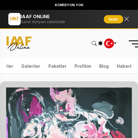
KOMİSYON YOK
IAAF ONLINE
İndir
Sanat dünyası cebinizde
serler
Galeriler
Paketler
Profilim
Blog
Haberler