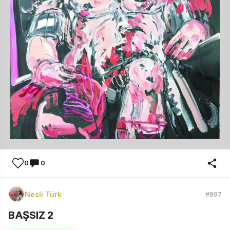
0
0
Nesli Türk
#897
BAŞSIZ 2