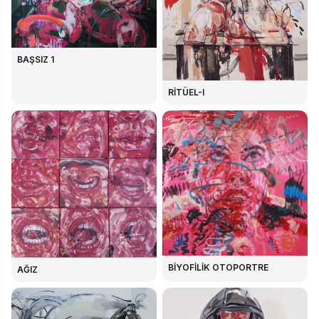
BAŞSIZ 1
RİTÜEL-I
BİYOFİLİK OTOPORTRE
AĞIZ