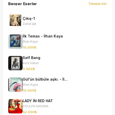
Benzer Eserler
Tümünü Gör
Çıkış-1
Zuhal Işık
İlk Temas - İlhan Kaya
İlhan Kaya
10.000₺
Self Bang
esra Hatun
3.500$
Gül'ün bülbüle aşkı. - İl...
İlhan Kaya
10.000₺
LADY İN RED HAT
ZOULFA HASSNA
52.000₺