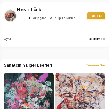
Nesli Türk
Takip Et
1
Takipçiler
·
0
Takip Edilenler
Uyruk
Belirtilmedi
Sanatcının Diğer Eserleri
Tümünü Gör