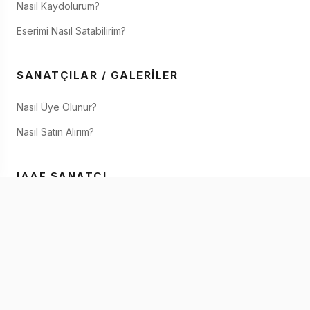
Nasıl Kaydolurum?
Eserimi Nasıl Satabilirim?
SANATÇILAR / GALERILER
Nasıl Üye Olunur?
Nasıl Satın Alırım?
IAAF SANATÇI
IAAF Hakkında
Eserimi Nasıl Satabilirim?
IAAF'de Satın
İletişim