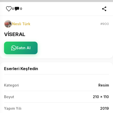
0
0
Nesli Türk
#900
VİSERAL
Satın Al
Eserleri Keşfedin
Kategori
Resim
Boyut
210 x 110
Yapım Yılı
2019