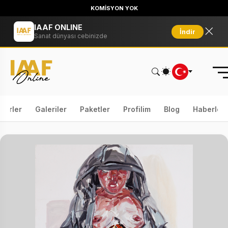
KOMİSYON YOK
IAAF ONLINE
İndir
Sanat dünyası cebinizde
serler
Galeriler
Paketler
Profilim
Blog
Haberler