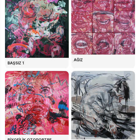
AĞIZ
BAŞSIZ 1
BİYOFİLİK OTOPORTRE