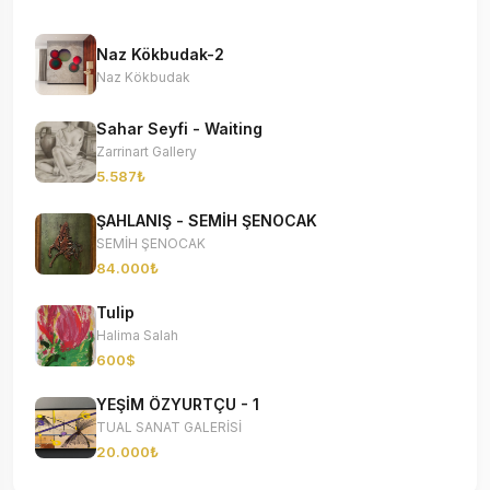
Naz Kökbudak-2
Naz Kökbudak
Sahar Seyfi - Waiting
Zarrinart Gallery
5.587₺
ŞAHLANIŞ - SEMİH ŞENOCAK
SEMİH ŞENOCAK
84.000₺
Tulip
Halima Salah
600$
YEŞİM ÖZYURTÇU - 1
TUAL SANAT GALERİSİ
20.000₺