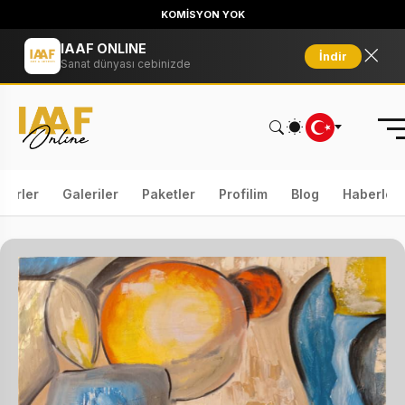
KOMİSYON YOK
IAAF ONLINE
İndir
Sanat dünyası cebinizde
serler
Galeriler
Paketler
Profilim
Blog
Haberler