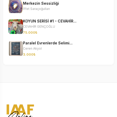
Merkezin Sessizliği
İffet Saraçoğulları
KOYUN SERİSİ #1 - CEVAHİR...
CEVAHİR GENÇOĞLU
75.000₺
Paralel Evrenlerde Selimi...
Ceren Akyol
3.000₺