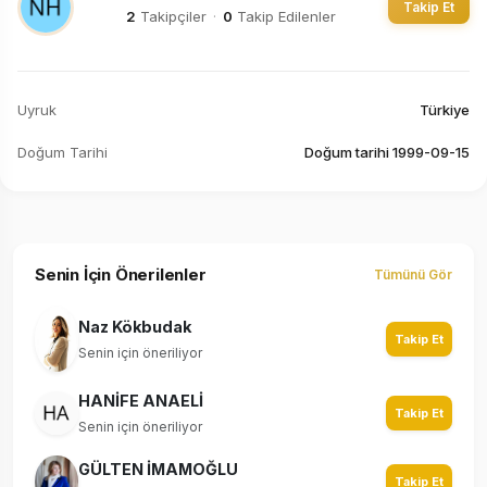
Takip Et
2
Takipçiler
·
0
Takip Edilenler
Uyruk
Türkiye
Doğum Tarihi
Doğum tarihi 1999-09-15
Senin İçin Önerilenler
Tümünü Gör
Naz Kökbudak
Takip Et
Senin için öneriliyor
HANİFE ANAELİ
Takip Et
Senin için öneriliyor
GÜLTEN İMAMOĞLU
Takip Et