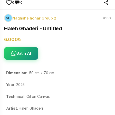
0
0
Naghshe honar Group 2
#160
Haleh Ghaderi - Untitled
6.000₺
Satın Al
Dimension:
  50 cm x 70 cm 

Year: 
2025 

Technical:
 Oil on Canvas 

Artist: 
Haleh Ghaderi 
