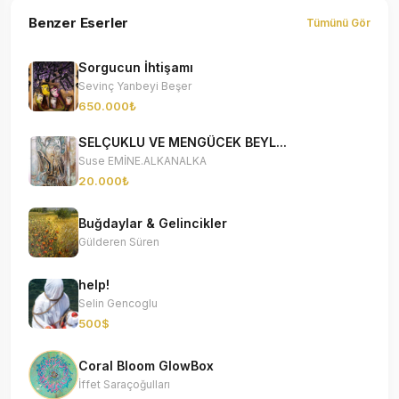
Benzer Eserler
Tümünü Gör
Sorgucun İhtişamı
Sevinç Yanbeyi Beşer
650.000₺
SELÇUKLU VE MENGÜCEK BEYL...
Suse EMİNE.ALKANALKA
20.000₺
Buğdaylar & Gelincikler
Gülderen Süren
help!
Selin Gencoglu
500$
Coral Bloom GlowBox
İffet Saraçoğulları