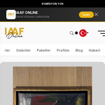
KOMİSYON YOK
IAAF ONLINE
İndir
Sanat dünyası cebinizde
serler
Galeriler
Paketler
Profilim
Blog
Haberler