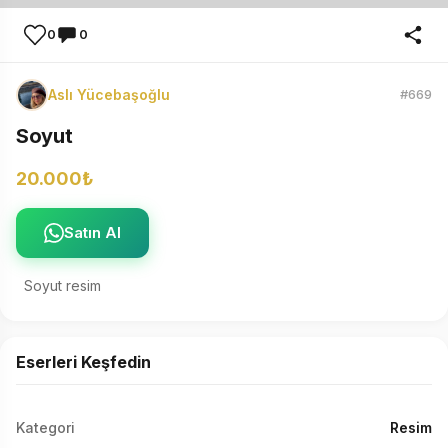
0
0
Aslı Yücebaşoğlu
#669
Soyut
20.000₺
Satın Al
Soyut resim
Eserleri Keşfedin
Kategori
Resim