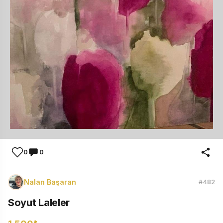
0
0
Nalan Başaran
#482
Soyut Laleler