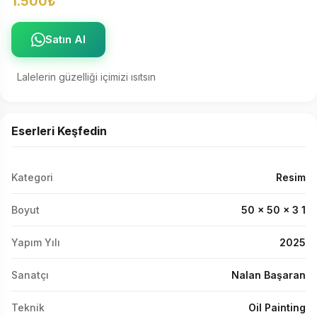
1.500₺
Satın Al
Lalelerin güzelliği içimizi ısıtsın
Eserleri Keşfedin
Kategori
Resim
Boyut
50 x 50 x 3 1
Yapım Yılı
2025
Sanatçı
Nalan Başaran
Teknik
Oil Painting