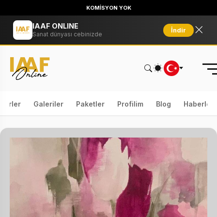
KOMİSYON YOK
IAAF ONLINE
İndir
Sanat dünyası cebinizde
serler
Galeriler
Paketler
Profilim
Blog
Haberler