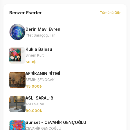
Benzer Eserler
Tümünü Gör
Derin Mavi Evren
İffet Saraçoğulları
Kukla Balosu
Sinem Kurt
500$
AFRİKANIN RİTMİ
SEMİH ŞENOCAK
45.000₺
ASLI SARAL-8
ASLI SARAL
90.000₺
Sunset - CEVAHİR GENÇOĞLU
CEVAHİR GENÇOĞLU