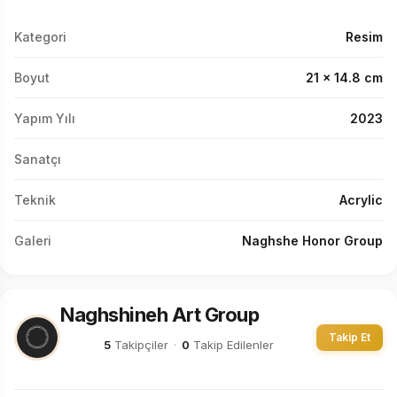
Kategori
Resim
Boyut
21 x 14.8 cm
Yapım Yılı
2023
Sanatçı
Teknik
Acrylic
Galeri
Naghshe Honor Group
Naghshineh Art Group
Takip Et
5
Takipçiler
·
0
Takip Edilenler