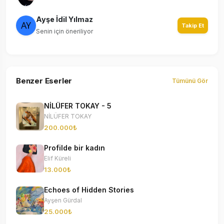
Ayşe İdil Yılmaz
Takip Et
Senin için öneriliyor
Benzer Eserler
Tümünü Gör
NİLÜFER TOKAY - 5
NİLÜFER TOKAY
200.000₺
Profilde bir kadın
Elif Küreli
13.000₺
Echoes of Hidden Stories
Ayşen Gürdal
25.000₺