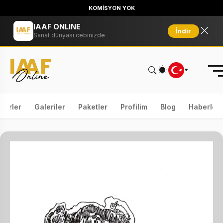
KOMİSYON YOK
IAAF ONLINE
İndir
Sanat dünyası cebinizde
serler
Galeriler
Paketler
Profilim
Blog
Haberler