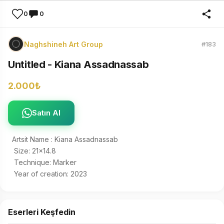
0
0
Naghshineh Art Group
#183
Untitled - Kiana Assadnassab
2.000₺
Satın Al
Artsit Name : Kiana Assadnassab 

 Size: 21×14.8 

 Technique: Marker 

 Year of creation: 2023
Eserleri Keşfedin