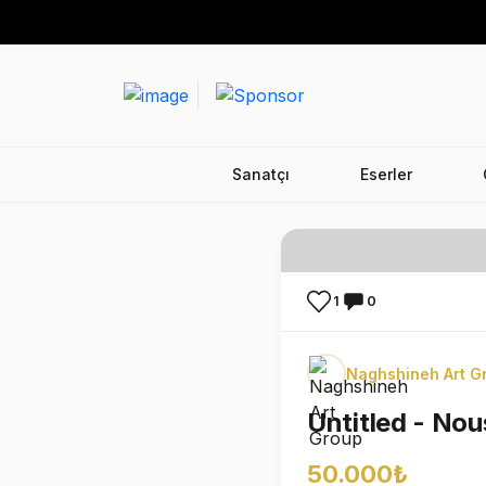
Sanatçı
Eserler
1
0
Naghshineh Art G
Untitled - No
50.000₺