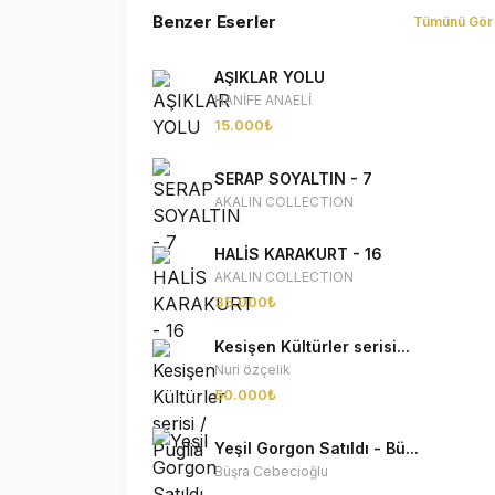
Benzer Eserler
Tümünü Gör
AŞIKLAR YOLU
HANİFE ANAELİ
15.000₺
SERAP SOYALTIN - 7
AKALIN COLLECTION
HALİS KARAKURT - 16
AKALIN COLLECTION
35.000₺
Kesişen Kültürler serisi...
Nuri özçelik
50.000₺
Yeşil Gorgon Satıldı - Bü...
Büşra Cebecioğlu