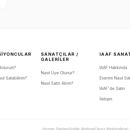
SIYONCULAR
SANATÇILAR /
IAAF SANA
GALERILER
dolurum?
IAAF Hakkında
Nasıl Üye Olunur?
sıl Satabilirim?
Eserimi Nasıl Sat
Nasıl Satın Alırım?
IAAF'de Satın
İletişim
Hizmet Şartları
Gizlilik Bildirimi
Çerez Bildirimi
İptal 