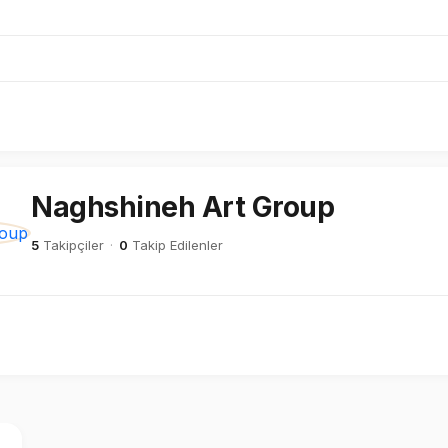
Naghshineh Art Group
5
Takipçiler
·
0
Takip Edilenler