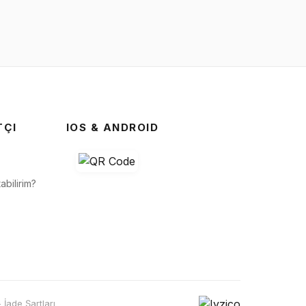
TÇI
IOS & ANDROID
abilirim?
- İade Şartları