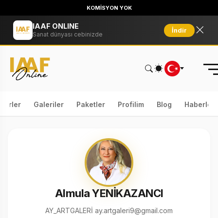
KOMİSYON YOK
IAAF ONLINE
İndir
Sanat dünyası cebinizde
serler
Galeriler
Paketler
Profilim
Blog
Haberler
Almula YENİKAZANCI
AY_ARTGALERİ ay.artgaleri9@gmail.com