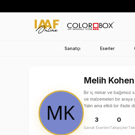
Sanatçı
Eserler
Melih Kohen
Bir iç mimar ve bağımsız s
ve malzemeleri bir araya 
Yalın ama etkili bir ifade d
3
0
Sanat Eserleri
Takipçiler
Tak