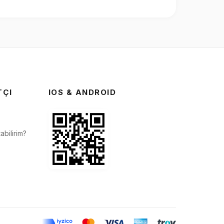
TÇI
IOS & ANDROID
abilirim?