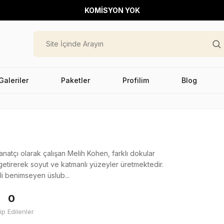
KOMİSYON YOK
Galeriler
Paketler
Profilim
Blog
anatçı olarak çalışan Melih Kohen, farklı dokular
getirerek soyut ve katmanlı yüzeyler üretmektedir.
ili benimseyen üslub...
0
ip Edilenler