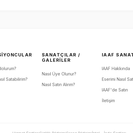
SIYONCULAR
SANATÇILAR /
IAAF SANA
GALERILER
dolurum?
IAAF Hakkında
Nasıl Üye Olunur?
sıl Satabilirim?
Eserimi Nasıl Sat
Nasıl Satın Alırım?
IAAF'de Satın
İletişim