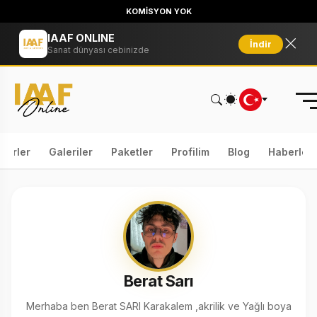
KOMİSYON YOK
IAAF ONLINE
İndir
Sanat dünyası cebinizde
serler
Galeriler
Paketler
Profilim
Blog
Haberler
Berat Sarı
Merhaba ben Berat SARI Karakalem ,akrilik ve Yağlı boya