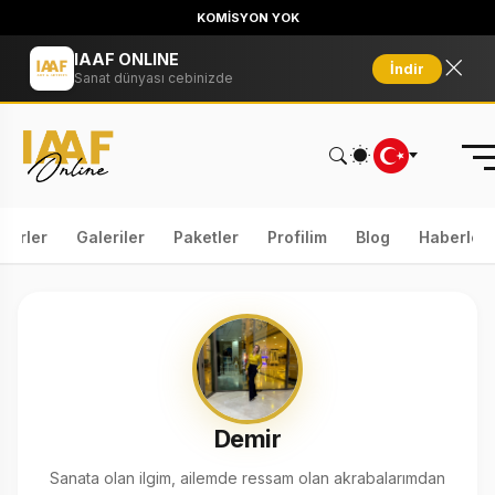
KOMİSYON YOK
IAAF ONLINE
İndir
Sanat dünyası cebinizde
serler
Galeriler
Paketler
Profilim
Blog
Haberler
Demir
Sanata olan ilgim, ailemde ressam olan akrabalarımdan