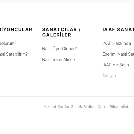
SIYONCULAR
SANATÇILAR /
IAAF SANA
GALERILER
dolurum?
IAAF Hakkında
Nasıl Üye Olunur?
sıl Satabilirim?
Eserimi Nasıl Sat
Nasıl Satın Alırım?
IAAF'de Satın
İletişim
Hizmet Şartları
Gizlilik Bildirimi
Çerez Bildirimi
İptal 