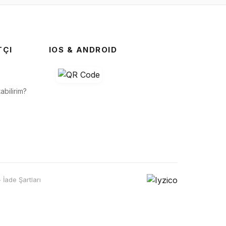
TÇI
IOS & ANDROID
abilirim?
- İade Şartları