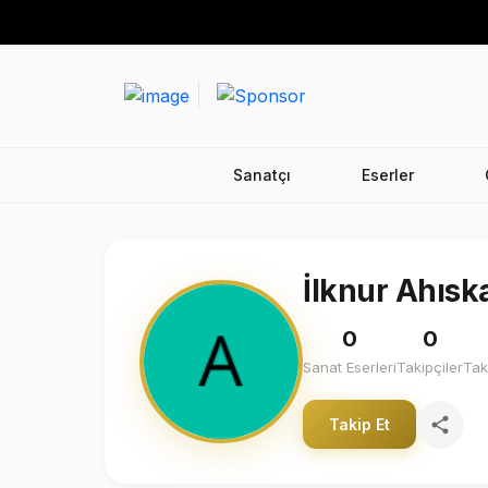
Sanatçı
Eserler
İlknur Ahısk
0
0
Sanat Eserleri
Takipçiler
Tak
Takip Et