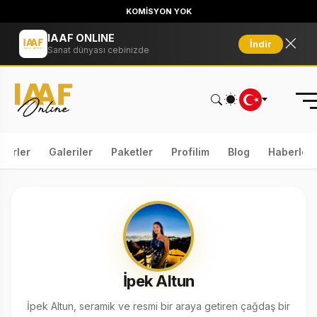
KOMİSYON YOK
IAAF ONLINE
İndir
Sanat dünyası cebinizde
serler
Galeriler
Paketler
Profilim
Blog
Haberler
İpek Altun
İpek Altun, seramik ve resmi bir araya getiren çağdaş bir