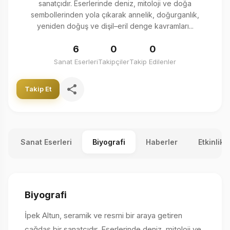
sanatçıdır. Eserlerinde deniz, mitoloji ve doğa
sembollerinden yola çıkarak annelik, doğurganlık,
yeniden doğuş ve dişil–eril denge kavramları...
6
0
0
Sanat Eserleri
Takipçiler
Takip Edilenler
Takip Et
Sanat Eserleri
Biyografi
Haberler
Etkinlikl
Biyografi
İpek Altun, seramik ve resmi bir araya getiren
çağdaş bir sanatçıdır. Eserlerinde deniz, mitoloji ve