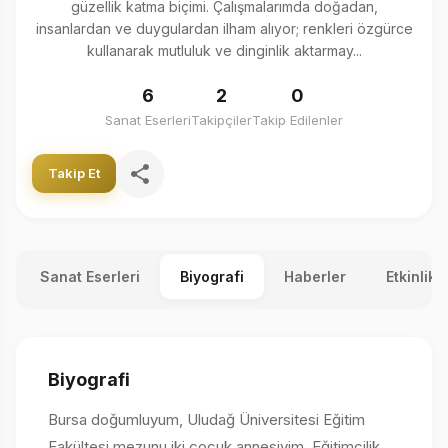
güzellik katma biçimi. Çalışmalarımda doğadan,
insanlardan ve duygulardan ilham alıyor; renkleri özgürce
kullanarak mutluluk ve dinginlik aktarmay...
6
2
0
Sanat Eserleri
Takipçiler
Takip Edilenler
Takip Et
Sanat Eserleri
Biyografi
Haberler
Etkinlikl
Biyografi
Bursa doğumluyum, Uludağ Üniversitesi Eğitim
Fakültesi mezunu iki çocuk annesiyim. Eğitimcilik