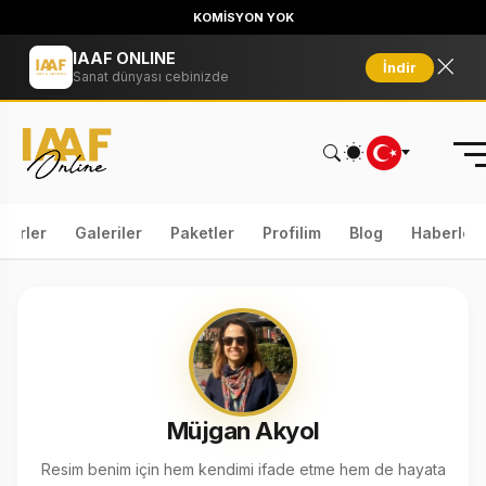
KOMİSYON YOK
IAAF ONLINE
İndir
Sanat dünyası cebinizde
serler
Galeriler
Paketler
Profilim
Blog
Haberler
Müjgan Akyol
Resim benim için hem kendimi ifade etme hem de hayata