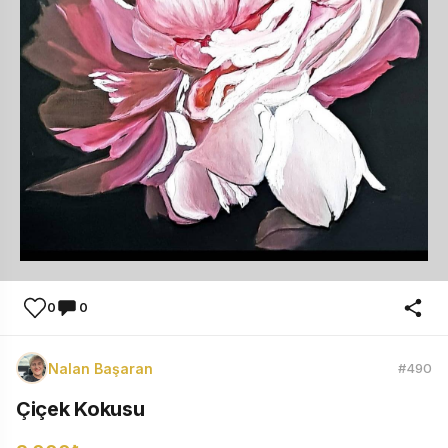
0
0
Nalan Başaran
#490
Çiçek Kokusu