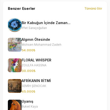
Benzer Eserler
Tümünü Gör
Bir Kabuğun İçinde Zaman...
İffet Saraçoğulları
Algının Ötesinde
Mohsen Mohammad Zadeh
54.000₺
FLORAL WHİSPER
ZOULFA HASSNA
30.000₺
AFRİKANIN RİTMİ
SEMİH ŞENOCAK
45.000₺
Uyanış
Buket Kaya