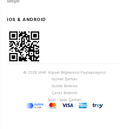
İletişim
IOS & ANDROID
© 2026 IAAF. Kişisel Bilgilerinizi Paylaşmayınız
Hizmet Şartları
Gizlilik Bildirimi
Çerez Bildirimi
İptal - İade Şartları