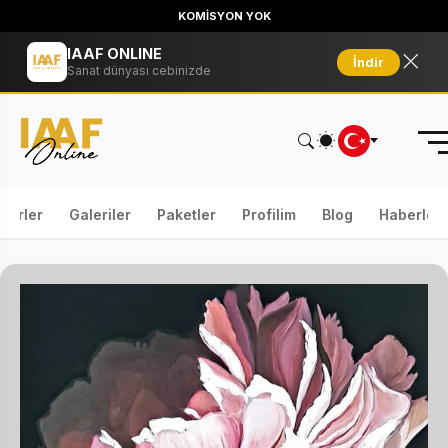
KOMİSYON YOK
IAAF ONLINE
İndir
Sanat dünyası cebinizde
serler
Galeriler
Paketler
Profilim
Blog
Haberler