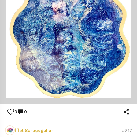
0
0
İffet Saraçoğulları
#947