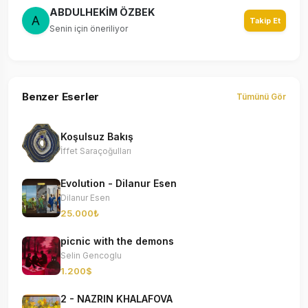
ABDULHEKİM ÖZBEK
Takip Et
Senin için öneriliyor
Benzer Eserler
Tümünü Gör
Koşulsuz Bakış
İffet Saraçoğulları
Evolution - Dilanur Esen
Dilanur Esen
25.000₺
picnic with the demons
Selin Gencoglu
1.200$
2 - NAZRIN KHALAFOVA