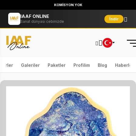
KOMİSYON YOK
IAAF ONLINE
İndir
Sanat dünyası cebinizde
serler
Galeriler
Paketler
Profilim
Blog
Haberler