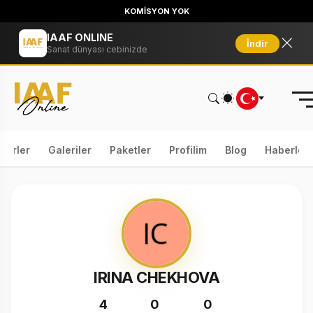
KOMİSYON YOK
IAAF ONLINE
İndir
Sanat dünyası cebinizde
serler
Galeriler
Paketler
Profilim
Blog
Haberler
IRINA CHEKHOVA
4
0
0