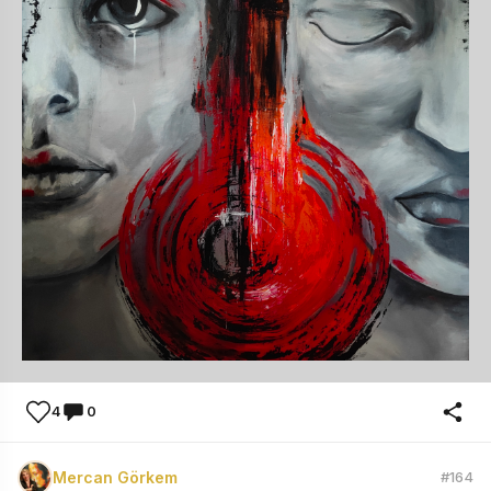
4
0
Mercan Görkem
#164