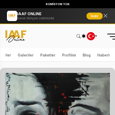
KOMİSYON YOK
IAAF ONLINE
İndir
Sanat dünyası cebinizde
serler
Galeriler
Paketler
Profilim
Blog
Haberler