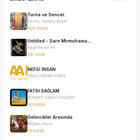
Turna ve Sencer
Sevinç Yanbeyi Beşer
500.000₺
Untitled - Sare Mirmohama...
Naghshineh Art
24.700₺
NEFSİ İNSAN
ABDULHEKİM ÖZBEK
FATİH SAĞLAM
BONART SANAT GALERİSİ
20.000₺
Gelincikler Arasında
Müjgan Akyol
15.000₺